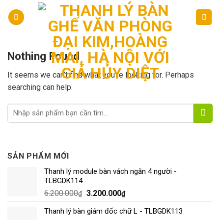
Skip
to
content
Nothing Found
It seems we can’t find what you’re looking for. Perhaps
searching can help.
SẢN PHẨM MỚI
Thanh lý module bàn vách ngăn 4 người -
TLBGDK114
6.200.000
3.200.000
₫
₫
Thanh lý bàn giám đốc chữ L - TLBGDK113