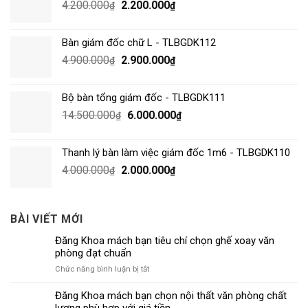
4.200.000
2.200.000
₫
₫
Bàn giám đốc chữ L - TLBGDK112
4.900.000
2.900.000
₫
₫
Bộ bàn tổng giám đốc - TLBGDK111
14.500.000
6.000.000
₫
₫
Thanh lý bàn làm việc giám đốc 1m6 - TLBGDK110
4.000.000
2.000.000
₫
₫
BÀI VIẾT MỚI
Đăng Khoa mách bạn tiêu chí chọn ghế xoay văn
phòng đạt chuẩn
ở
Chức năng bình luận bị tắt
Đăng
Khoa
Đăng Khoa mách bạn chọn nội thất văn phòng chất
mách
lượng phù hợp với giá tiền