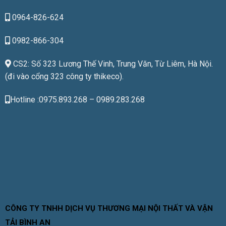
0964-826-624
0982-866-304
CS2: Số 323 Lương Thế Vinh, Trung Văn, Từ Liêm, Hà Nội.
(đi vào cổng 323 công ty thikeco).
Hotline :0975.893.268 – 0989.283.268
CÔNG TY TNHH DỊCH VỤ THƯƠNG MẠI NỘI THẤT VÀ VẬN
TẢI BÌNH AN