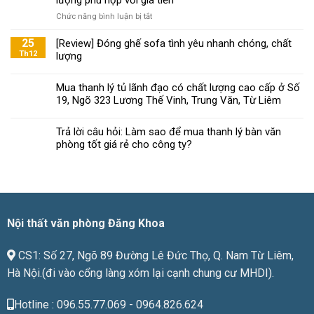
bạn
ở
Chức năng bình luận bị tắt
tiêu
Đăng
chí
Khoa
25
[Review] Đóng ghế sofa tình yêu nhanh chóng, chất
chọn
mách
Th12
lượng
ghế
bạn
xoay
chọn
văn
Mua thanh lý tủ lãnh đạo có chất lượng cao cấp ở Số
nội
phòng
19, Ngõ 323 Lương Thế Vinh, Trung Văn, Từ Liêm
thất
đạt
văn
chuẩn
phòng
Trả lời câu hỏi: Làm sao để mua thanh lý bàn văn
chất
phòng tốt giá rẻ cho công ty?
lượng
phù
hợp
với
giá
tiền
Nội thất văn phòng Đăng Khoa
CS1: Số 27, Ngõ 89 Đường Lê Đức Thọ, Q. Nam Từ Liêm,
Hà Nội.(đi vào cổng làng xóm lại cạnh chung cư MHDI).
Hotline : 096.55.77.069 - 0964.826.624