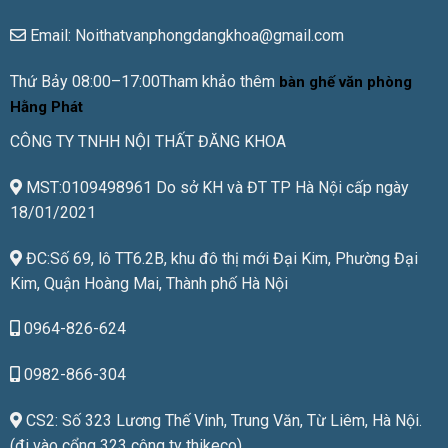
Email: Noithatvanphongdangkhoa@gmail.com
Thứ Bảy 08:00–17:00Tham khảo thêm
bàn ghế văn phòng
Hằng Phát
CÔNG TY TNHH NỘI THẤT ĐĂNG KHOA
MST:0109498961 Do sở KH và ĐT TP Hà Nội cấp ngày
18/01/2021
ĐC:Số 69, lô TT6.2B, khu đô thị mới Đại Kim, Phường Đại
Kim, Quận Hoàng Mai, Thành phố Hà Nội
0964-826-624
0982-866-304
CS2: Số 323 Lương Thế Vinh, Trung Văn, Từ Liêm, Hà Nội.
(đi vào cổng 323 công ty thikeco).