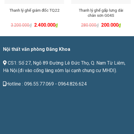
Thanh lý ghế gấp lưng dài
Thanh lý ghế giám đốc TQ22
chân sơn G04S
2.400.000
200.000
3.200.000
₫
₫
280.000
₫
₫
Nội thất văn phòng Đăng Khoa
CS1: Số 27, Ngõ 89 Đường Lê Đức Thọ, Q. Nam Từ Liêm,
Hà Nội.(đi vào cổng làng xóm lại cạnh chung cư MHDI).
Hotline : 096.55.77.069 - 0964.826.624