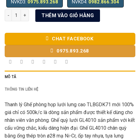
NVKD3:
0975.893.268
NVKD4:
0982.866.304
Thanh lý Ghế phòng họp lưới lưng cao TLBGDK71 số lượng
THÊM VÀO GIỎ HÀNG
CHAT FACEBOOK
0975.893.268
MÔ TẢ
THÔNG TIN LIÊN HỆ
Thanh lý Ghế phòng họp lưới lưng cao TLBGDK71 mới 100%
giá chỉ có 500k/c là dòng sản phẩm được thiết kế dùng cho
nhân viên văn phòng. Ghế quỳ lưới GL4010 sản phẩm với kết
cấu vững chắc, kiểu dáng hiện đại. Ghế GL4010 chân quỳ
bằng ống thép tròn ø28 mạ Ni-Cr, ốp tay nhựa, tựa lưng