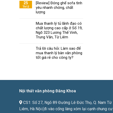
Khoa
25
[Review] Đóng ghế sofa tình
ghế
mách
Th12
yêu nhanh chóng, chất
xoay
bạn
văn
lượng
chọn
phòng
nội
đạt
Mua thanh lý tủ lãnh đạo có
thất
chuẩn
chất lượng cao cấp ở Số 19,
văn
phòng
Ngõ 323 Lương Thế Vinh,
chất
Trung Văn, Từ Liêm
lượng
phù
Trả lời câu hỏi: Làm sao để
hợp
mua thanh lý bàn văn phòng
với
tốt giá rẻ cho công ty?
giá
tiền
Nội thất văn phòng Đăng Khoa
CS1: Số 27, Ngõ 89 Đường Lê Đức Thọ, Q. Nam Từ
Liêm, Hà Nội.(đi vào cổng làng xóm lại cạnh chung cư