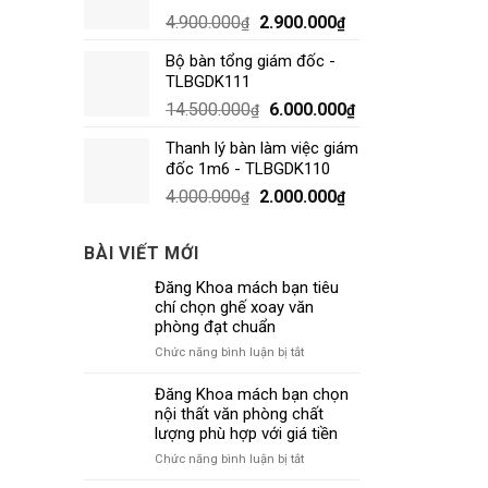
4.900.000
2.900.000
₫
₫
Bộ bàn tổng giám đốc -
TLBGDK111
14.500.000
6.000.000
₫
₫
Thanh lý bàn làm việc giám
đốc 1m6 - TLBGDK110
4.000.000
2.000.000
₫
₫
BÀI VIẾT MỚI
Đăng Khoa mách bạn tiêu
chí chọn ghế xoay văn
phòng đạt chuẩn
ở
Chức năng bình luận bị tắt
Đăng
Khoa
Đăng Khoa mách bạn chọn
mách
nội thất văn phòng chất
bạn
lượng phù hợp với giá tiền
tiêu
ở
Chức năng bình luận bị tắt
chí
Đăng
chọn