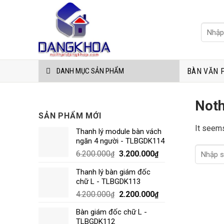
Skip
to
Tìm
content
kiếm:
BÀN VĂN 
DANH MỤC SẢN PHẨM
Noth
SẢN PHẨM MỚI
It seems
Thanh lý module bàn vách
ngăn 4 người - TLBGDK114
6.200.000
3.200.000
₫
₫
Thanh lý bàn giám đốc
chữ L - TLBGDK113
4.200.000
2.200.000
₫
₫
Bàn giám đốc chữ L -
TLBGDK112