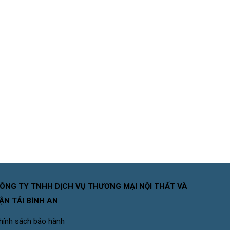
ÔNG TY TNHH DỊCH VỤ THƯƠNG MẠI NỘI THẤT VÀ
ẬN TẢI BÌNH AN
hính sách bảo hành