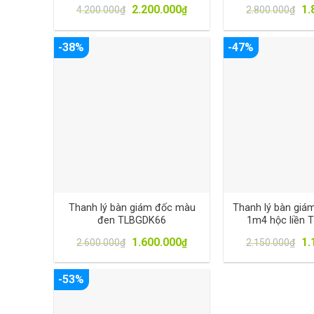
2.200.000
1.
4.200.000
₫
₫
2.800.000
₫
-38%
-47%
Thanh lý bàn giám đốc màu
Thanh lý bàn giá
đen TLBGDK66
1m4 hộc liền
1.600.000
1.
2.600.000
₫
₫
2.150.000
₫
-53%