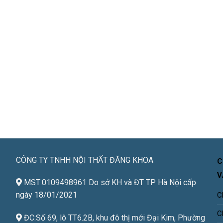
CÔNG TY TNHH NỘI THẤT ĐĂNG KHOA
C
V
MST:0109498961 Do sở KH và ĐT TP Hà Nội cấp
ngày 18/01/2021
C
C
ĐC:Số 69, lô TT6.2B, khu đô thị mới Đại Kim, Phường