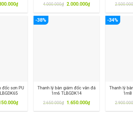
800.000
2.000.000
₫
4.000.000
₫
₫
2.500.00
-38%
-34%
m đốc sơn PU
Thanh lý bàn giám đốc vân đá
Thanh lý bà
 TLBGDK65
1m6 TLBGDK14
1m8
150.000
1.650.000
₫
2.650.000
₫
₫
2.900.00