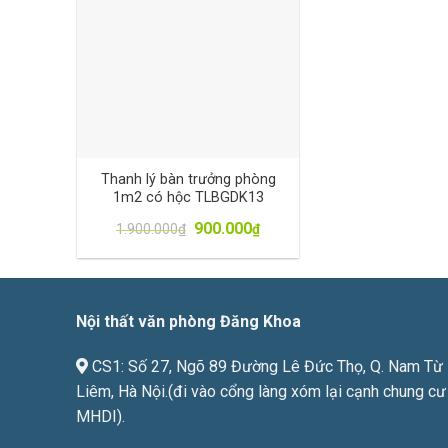
Thanh lý bàn trưởng phòng
1m2 có hộc TLBGDK13
900.000
1.900.000
₫
₫
Nội thất văn phòng Đăng Khoa
CS1: Số 27, Ngõ 89 Đường Lê Đức Thọ, Q. Nam Từ
Liêm, Hà Nội.(đi vào cổng làng xóm lại cạnh chung cư
MHDI).