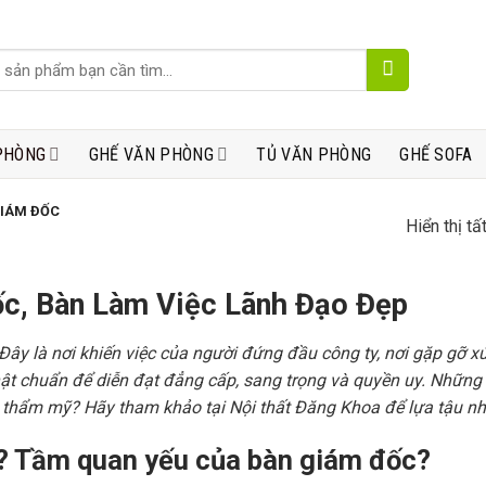
PHÒNG
GHẾ VĂN PHÒNG
TỦ VĂN PHÒNG
GHẾ SOFA
GIÁM ĐỐC
Hiển thị tấ
ốc, Bàn Làm Việc Lãnh Đạo Đẹp
y là nơi khiến việc của người đứng đầu công ty, nơi gặp gỡ xúc 
hật chuẩn để diễn đạt đẳng cấp, sang trọng và quyền uy. Những
và thẩm mỹ? Hãy tham khảo tại Nội thất Đăng Khoa để lựa tậu nh
ì? Tầm quan yếu của bàn giám đốc?