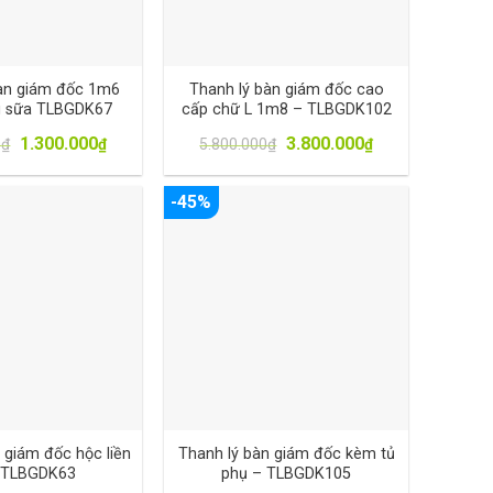
àn giám đốc 1m6
Thanh lý bàn giám đốc cao
g sữa TLBGDK67
cấp chữ L 1m8 – TLBGDK102
1.300.000
3.800.000
0
₫
₫
5.800.000
₫
₫
-45%
 giám đốc hộc liền
Thanh lý bàn giám đốc kèm tủ
 TLBGDK63
phụ – TLBGDK105