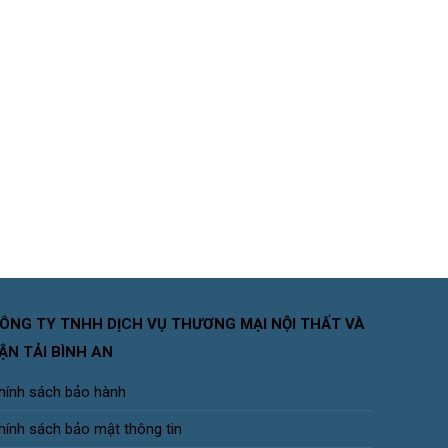
ÔNG TY TNHH DỊCH VỤ THƯƠNG MẠI NỘI THẤT VÀ
ẬN TẢI BÌNH AN
hính sách bảo hành
hính sách bảo mật thông tin