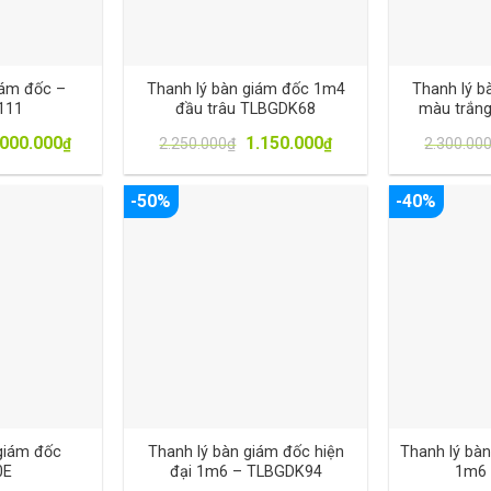
iám đốc –
Thanh lý bàn giám đốc 1m4
Thanh lý b
111
đầu trâu TLBGDK68
màu trắn
.000.000
1.150.000
₫
2.250.000
₫
₫
2.300.00
-50%
-40%
giám đốc
Thanh lý bàn giám đốc hiện
Thanh lý bàn
0E
đại 1m6 – TLBGDK94
1m6