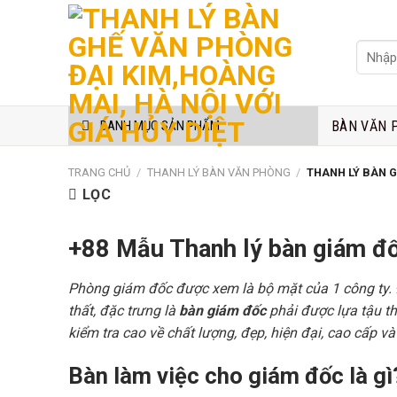
Skip
to
Tìm
content
kiếm:
BÀN VĂN 
DANH MỤC SẢN PHẨM
TRANG CHỦ
/
THANH LÝ BÀN VĂN PHÒNG
/
THANH LÝ BÀN 
LỌC
+88 Mẫu Thanh lý bàn giám đ
Phòng giám đốc được xem là bộ mặt của 1 công ty. Đâ
thất, đặc trưng là
bàn giám đốc
phải được lựa tậu t
kiểm tra cao về chất lượng, đẹp, hiện đại, cao cấp 
Bàn làm việc cho giám đốc là g