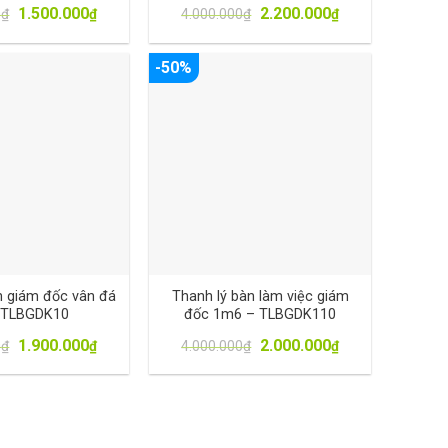
1.500.000
2.200.000
0
₫
₫
4.000.000
₫
₫
-50%
n giám đốc vân đá
Thanh lý bàn làm việc giám
 TLBGDK10
đốc 1m6 – TLBGDK110
1.900.000
2.000.000
0
₫
₫
4.000.000
₫
₫