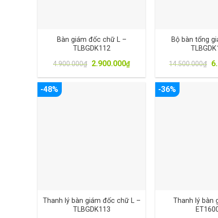
Bàn giám đốc chữ L –
Bộ bàn tổng g
TLBGDK112
TLBGDK
2.900.000
6
4.900.000
₫
₫
14.500.000
₫
-48%
-36%
Thanh lý bàn giám đốc chữ L –
Thanh lý bàn 
TLBGDK113
ET160