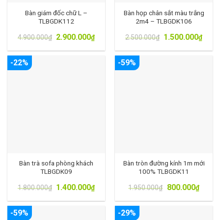
Bàn giám đốc chữ L –
Bàn họp chân sắt màu trắng
TLBGDK112
2m4 – TLBGDK106
2.900.000
1.500.000
4.900.000
₫
₫
2.500.000
₫
₫
-22%
-59%
Bàn trà sofa phòng khách
Bàn tròn đường kính 1m mới
TLBGDK09
100% TLBGDK11
1.400.000
800.000
1.800.000
₫
₫
1.950.000
₫
₫
-59%
-29%