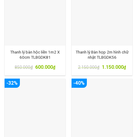
Thanh lý bàn hộc liền 1m2 X
Thanh lý Bàn họp 2m hình chữ
60cm TLBGDK81
nhật TLBGDK56
600.000
1.150.000
850.000
₫
₫
2.150.000
₫
₫
-32%
-40%