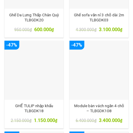
Ghế Da Lưng Thấp Chân Quỳ
Ghế sofa văn nỉ 3 chỗ dài 2m
TLBGDK20
TLBGDK03
600.000
3.100.000
950.000
₫
₫
4.300.000
₫
₫
-47%
-47%
GHẾ TULIP nhập khẩu
Module bàn vách ngăn 4 chỗ
TLBGDK18
– TLBGDK108
1.150.000
3.400.000
2.150.000
₫
₫
6.400.000
₫
₫