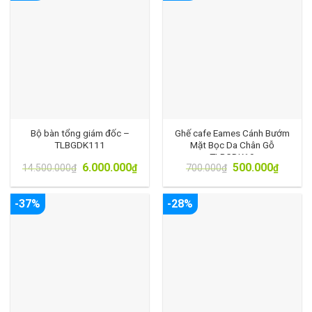
Bộ bàn tổng giám đốc –
Ghế cafe Eames Cánh Bướm
TLBGDK111
Mặt Bọc Da Chân Gỗ
TLBGDK19
6.000.000
500.000
14.500.000
₫
₫
700.000
₫
₫
-37%
-28%