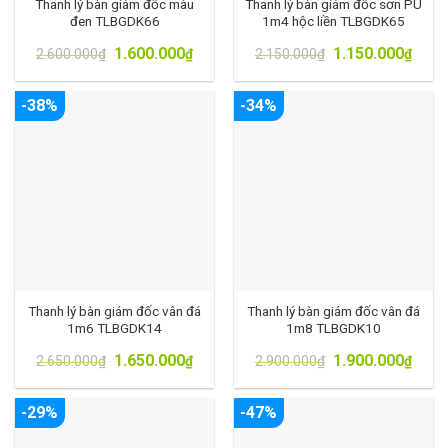
Thanh lý bàn giám đốc màu
Thanh lý bàn giám đốc sơn PU
đen TLBGDK66
1m4 hộc liền TLBGDK65
1.600.000
1.150.000
2.600.000
₫
₫
2.150.000
₫
₫
-38%
-34%
Thanh lý bàn giám đốc vân đá
Thanh lý bàn giám đốc vân đá
1m6 TLBGDK14
1m8 TLBGDK10
1.650.000
1.900.000
2.650.000
₫
₫
2.900.000
₫
₫
-29%
-47%