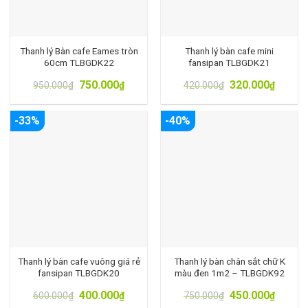
Thanh lý Bàn cafe Eames tròn
Thanh lý bàn cafe mini
60cm TLBGDK22
fansipan TLBGDK21
750.000
320.000
950.000
₫
₫
420.000
₫
₫
-33%
-40%
Thanh lý bàn cafe vuông giá rẻ
Thanh lý bàn chân sắt chữ K
fansipan TLBGDK20
màu đen 1m2 – TLBGDK92
400.000
450.000
600.000
₫
₫
750.000
₫
₫