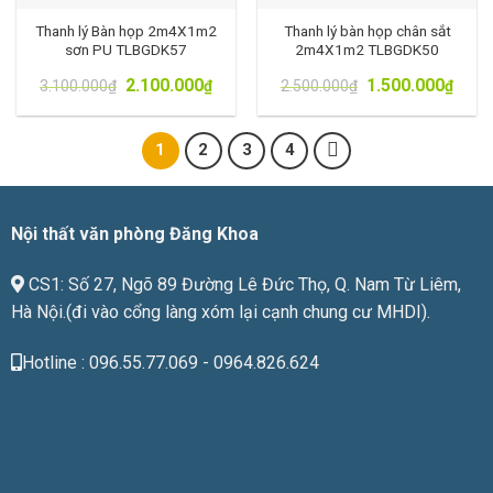
Thanh lý Bàn họp 2m4X1m2
Thanh lý bàn họp chân sắt
sơn PU TLBGDK57
2m4X1m2 TLBGDK50
2.100.000
1.500.000
3.100.000
₫
₫
2.500.000
₫
₫
1
2
3
4
Nội thất văn phòng Đăng Khoa
CS1: Số 27, Ngõ 89 Đường Lê Đức Thọ, Q. Nam Từ Liêm,
Hà Nội.(đi vào cổng làng xóm lại cạnh chung cư MHDI).
Hotline : 096.55.77.069 - 0964.826.624