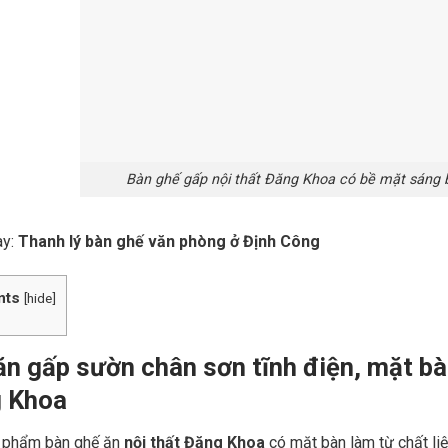
Bàn ghế gấp nội thất Đăng Khoa có bề mặt sáng 
ay:
Thanh lý bàn ghế văn phòng ở Định Công
nts
[
hide
]
ăn gấp sườn chân sơn tĩnh điện, mặt b
 Khoa
 phẩm bàn ghế ăn
nội thất Đăng Khoa
có mặt bàn làm từ chất li