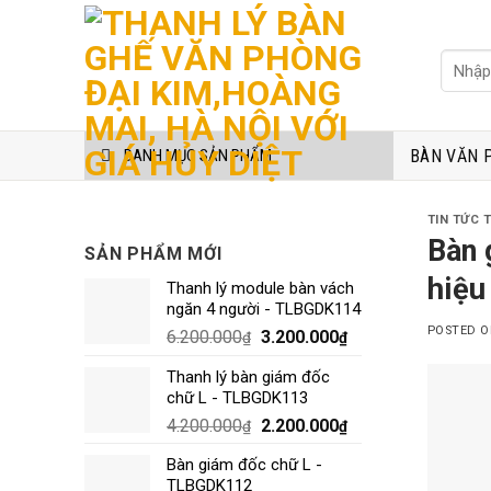
Skip
to
Tìm
content
kiếm:
BÀN VĂN 
DANH MỤC SẢN PHẨM
TIN TỨC 
Bàn 
SẢN PHẨM MỚI
hiệu
Thanh lý module bàn vách
ngăn 4 người - TLBGDK114
POSTED 
6.200.000
3.200.000
₫
₫
Thanh lý bàn giám đốc
chữ L - TLBGDK113
4.200.000
2.200.000
₫
₫
Bàn giám đốc chữ L -
TLBGDK112