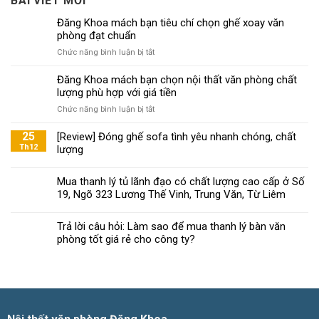
BÀI VIẾT MỚI
Đăng Khoa mách bạn tiêu chí chọn ghế xoay văn
phòng đạt chuẩn
ở
Chức năng bình luận bị tắt
Đăng
Khoa
Đăng Khoa mách bạn chọn nội thất văn phòng chất
mách
lượng phù hợp với giá tiền
bạn
ở
Chức năng bình luận bị tắt
tiêu
Đăng
chí
Khoa
25
[Review] Đóng ghế sofa tình yêu nhanh chóng, chất
chọn
mách
Th12
lượng
ghế
bạn
xoay
chọn
văn
Mua thanh lý tủ lãnh đạo có chất lượng cao cấp ở Số
nội
phòng
19, Ngõ 323 Lương Thế Vinh, Trung Văn, Từ Liêm
thất
đạt
văn
chuẩn
phòng
Trả lời câu hỏi: Làm sao để mua thanh lý bàn văn
chất
phòng tốt giá rẻ cho công ty?
lượng
phù
hợp
với
giá
tiền