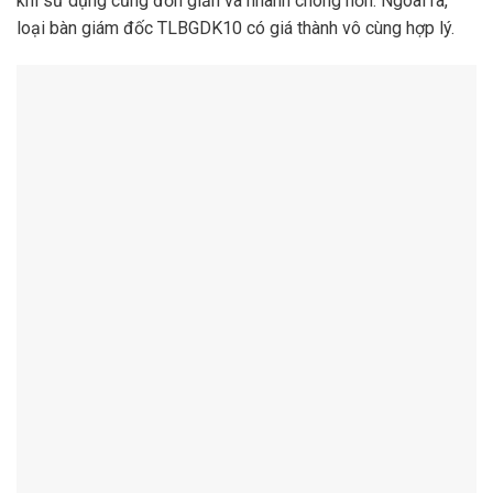
khi sử dụng cũng đơn giản và nhanh chóng hơn. Ngoài ra,
loại bàn giám đốc TLBGDK10 có giá thành vô cùng hợp lý.