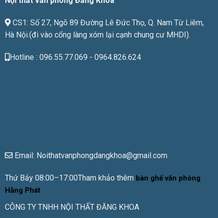
Nội thất văn phòng Đăng Khoa
CS1: Số 27, Ngõ 89 Đường Lê Đức Thọ, Q. Nam Từ Liêm,
Hà Nội.(đi vào cổng làng xóm lại cạnh chung cư MHDI).
Hotline : 096.55.77.069 - 0964.826.624
Email: Noithatvanphongdangkhoa@gmail.com
Thứ Bảy 08:00–17:00Tham khảo thêm
bàn ghế văn phòng
Hằng Phát
CÔNG TY TNHH NỘI THẤT ĐĂNG KHOA