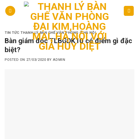
Skip
to
content
TIN TỨC THANH LÝ BÀN GHẾ VĂN PHÒNG Ở HÀ NỘI
Bàn giám đốc TLBGDK10 có điểm gì đặc
biệt?
POSTED ON
27/03/2020
BY
ADMIN