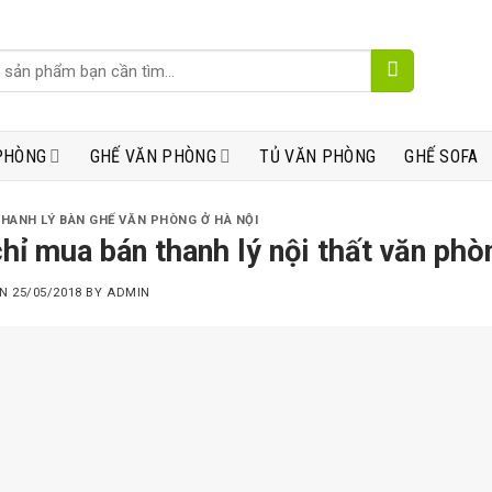
PHÒNG
GHẾ VĂN PHÒNG
TỦ VĂN PHÒNG
GHẾ SOFA
THANH LÝ BÀN GHẾ VĂN PHÒNG Ở HÀ NỘI
chỉ mua bán thanh lý nội thất văn phò
ON
25/05/2018
BY
ADMIN