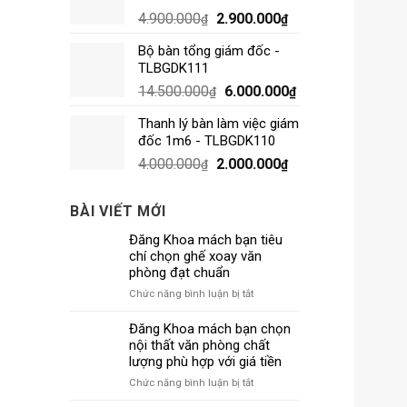
4.900.000
2.900.000
₫
₫
Bộ bàn tổng giám đốc -
TLBGDK111
14.500.000
6.000.000
₫
₫
Thanh lý bàn làm việc giám
đốc 1m6 - TLBGDK110
4.000.000
2.000.000
₫
₫
BÀI VIẾT MỚI
Đăng Khoa mách bạn tiêu
chí chọn ghế xoay văn
phòng đạt chuẩn
ở
Chức năng bình luận bị tắt
Đăng
Khoa
Đăng Khoa mách bạn chọn
mách
nội thất văn phòng chất
bạn
lượng phù hợp với giá tiền
tiêu
ở
Chức năng bình luận bị tắt
chí
Đăng
chọn