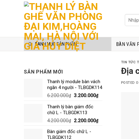
Skip
to
Tìm
content
kiếm:
BÀN VĂN 
DANH MỤC SẢN PHẨM
TIN TỨC 
Địa 
SẢN PHẨM MỚI
Thanh lý module bàn vách
POSTED 
ngăn 4 người - TLBGDK114
6.200.000
3.200.000
₫
₫
Thanh lý bàn giám đốc
chữ L - TLBGDK113
4.200.000
2.200.000
₫
₫
Bàn giám đốc chữ L -
TLBGDK112