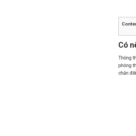
Conte
Có n
Thông th
phòng th
chắn đế