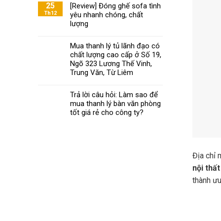
Khoa
25
[Review] Đóng ghế sofa tình
ghế
mách
Th12
yêu nhanh chóng, chất
xoay
bạn
văn
lượng
chọn
phòng
nội
đạt
Mua thanh lý tủ lãnh đạo có
thất
chuẩn
chất lượng cao cấp ở Số 19,
văn
phòng
Ngõ 323 Lương Thế Vinh,
chất
Trung Văn, Từ Liêm
lượng
phù
Trả lời câu hỏi: Làm sao để
hợp
mua thanh lý bàn văn phòng
với
tốt giá rẻ cho công ty?
giá
tiền
Địa chỉ 
nội thấ
thành ưu