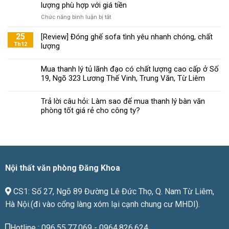
mách
lượng phù hợp với giá tiền
bạn
ở
Chức năng bình luận bị tắt
tiêu
Đăng
chí
Khoa
25
[Review] Đóng ghế sofa tình yêu nhanh chóng, chất
chọn
mách
Th12
lượng
ghế
bạn
xoay
chọn
văn
Mua thanh lý tủ lãnh đạo có chất lượng cao cấp ở Số
nội
phòng
19, Ngõ 323 Lương Thế Vinh, Trung Văn, Từ Liêm
thất
đạt
văn
chuẩn
phòng
Trả lời câu hỏi: Làm sao để mua thanh lý bàn văn
chất
phòng tốt giá rẻ cho công ty?
lượng
phù
hợp
với
giá
tiền
Nội thất văn phòng Đăng Khoa
CS1: Số 27, Ngõ 89 Đường Lê Đức Thọ, Q. Nam Từ Liêm,
Hà Nội.(đi vào cổng làng xóm lại cạnh chung cư MHDI).
Hotline : 096.55.77.069 - 0964.826.624