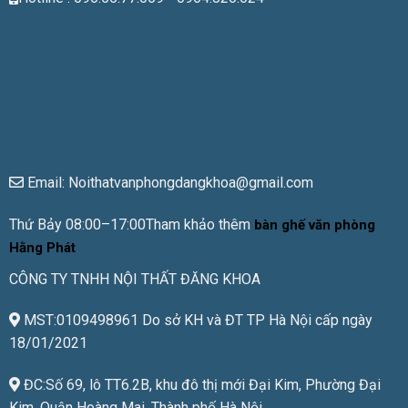
Email: Noithatvanphongdangkhoa@gmail.com
Thứ Bảy 08:00–17:00Tham khảo thêm
bàn ghế văn phòng
Hằng Phát
CÔNG TY TNHH NỘI THẤT ĐĂNG KHOA
MST:0109498961 Do sở KH và ĐT TP Hà Nội cấp ngày
18/01/2021
ĐC:Số 69, lô TT6.2B, khu đô thị mới Đại Kim, Phường Đại
Kim, Quận Hoàng Mai, Thành phố Hà Nội