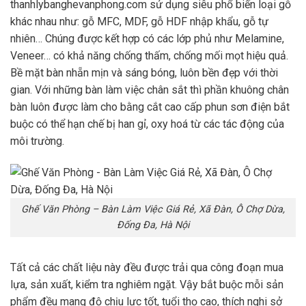
thanhlybanghevanphong.com sử dụng siêu phổ biến loại gỗ
khác nhau như: gỗ MFC, MDF, gỗ HDF nhập khẩu, gỗ tự
nhiên… Chúng được kết hợp có các lớp phủ như Melamine,
Veneer… có khả năng chống thấm, chống mối mọt hiệu quả.
Bề mặt bàn nhẵn mịn và sáng bóng, luôn bền đẹp với thời
gian. Với những bàn làm việc chân sắt thì phần khuông chân
bàn luôn được làm cho bằng cắt cao cấp phun sơn điện bắt
buộc có thể hạn chế bị han gỉ, oxy hoá từ các tác động của
môi trường.
Ghế Văn Phòng – Bàn Làm Việc Giá Rẻ, Xã Đàn, Ô Chợ Dừa,
Đống Đa, Hà Nội
Tất cả các chất liệu này đều được trải qua công đoạn mua
lựa, sản xuất, kiểm tra nghiêm ngặt. Vậy bắt buộc mỗi sản
phẩm đều mang độ chịu lực tốt, tuổi thọ cao, thích nghi sở