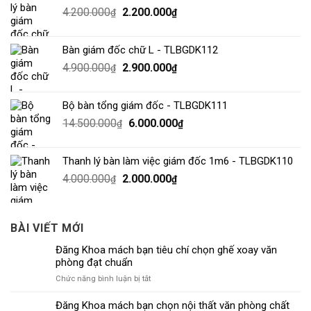
4.200.000
2.200.000
₫
₫
Bàn giám đốc chữ L - TLBGDK112
4.900.000
2.900.000
₫
₫
Bộ bàn tổng giám đốc - TLBGDK111
14.500.000
6.000.000
₫
₫
Thanh lý bàn làm việc giám đốc 1m6 - TLBGDK110
4.000.000
2.000.000
₫
₫
BÀI VIẾT MỚI
Đăng Khoa mách bạn tiêu chí chọn ghế xoay văn
phòng đạt chuẩn
ở
Chức năng bình luận bị tắt
Đăng
Khoa
Đăng Khoa mách bạn chọn nội thất văn phòng chất