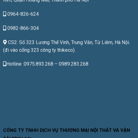
0964-826-624
0982-866-304
CS2: Số 323 Lương Thế Vinh, Trung Văn, Từ Liêm, Hà Nội.
(đi vào cổng 323 công ty thikeco).
Hotline :0975.893.268 – 0989.283.268
CÔNG TY TNHH DỊCH VỤ THƯƠNG MẠI NỘI THẤT VÀ VẬN