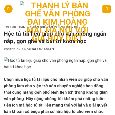
Skip
to
content
TIN TỨC THANH LÝ BÀN GHẾ VĂN PHÒNG Ở HÀ NỘI
Hộc tủ tài liệu giúp cho văn phòng ngăn
nắp, gọn ghẽ và bài trí khoa học
POSTED ON
26/04/2019
BY
ADMIN
Chọn mua hộc tủ tài liệu cho nhân viên sẽ giúp cho văn
phòng làm cho việc trở nên chuyên nghiệp hơn đồng
thời cũng mang đến phổ biến tiện ích trong không gian
văn phòng. Hãy cộng chúng tôi khám phá những luôn
tiện ích mà hộc tủ tài liệu mang thể với lại và giải quyết
băn khoăn có buộc phải sở hữu hộc tủ cho viên chức