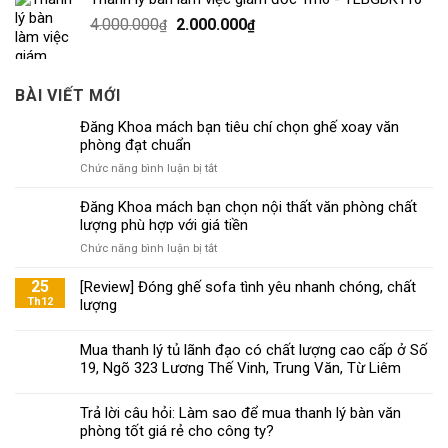
4.000.000
2.000.000
₫
₫
BÀI VIẾT MỚI
Đăng Khoa mách bạn tiêu chí chọn ghế xoay văn
phòng đạt chuẩn
ở
Chức năng bình luận bị tắt
Đăng
Khoa
Đăng Khoa mách bạn chọn nội thất văn phòng chất
mách
lượng phù hợp với giá tiền
bạn
ở
Chức năng bình luận bị tắt
tiêu
Đăng
chí
Khoa
25
[Review] Đóng ghế sofa tình yêu nhanh chóng, chất
chọn
mách
Th12
lượng
ghế
bạn
xoay
chọn
văn
Mua thanh lý tủ lãnh đạo có chất lượng cao cấp ở Số
nội
phòng
19, Ngõ 323 Lương Thế Vinh, Trung Văn, Từ Liêm
thất
đạt
văn
chuẩn
phòng
Trả lời câu hỏi: Làm sao để mua thanh lý bàn văn
chất
phòng tốt giá rẻ cho công ty?
lượng