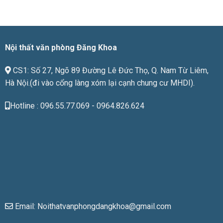
phù
hợp
với
giá
tiền
Nội thất văn phòng Đăng Khoa
CS1: Số 27, Ngõ 89 Đường Lê Đức Thọ, Q. Nam Từ Liêm,
Hà Nội.(đi vào cổng làng xóm lại cạnh chung cư MHDI).
Hotline : 096.55.77.069 - 0964.826.624
Email: Noithatvanphongdangkhoa@gmail.com