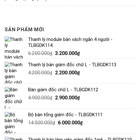
SẢN PHẨM MỚI
Thanh lý module bàn vách ngăn 4 người -
TLBGDK114
6.200.000
3.200.000
₫
₫
Thanh lý bàn giám đốc chữ L - TLBGDK113
4.200.000
2.200.000
₫
₫
Bàn giám đốc chữ L - TLBGDK112
4.900.000
2.900.000
₫
₫
Bộ bàn tổng giám đốc - TLBGDK111
14.500.000
6.000.000
₫
₫
Thanh lý bàn làm việc giám đốc 1m6 - TLBGDK110