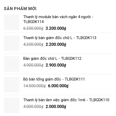
SẢN PHẨM MỚI
Thanh lý module bàn vách ngăn 4 người -
TLBGDK114
6.200.000
3.200.000
₫
₫
Thanh lý bàn giám đốc chữ L - TLBGDK113
4.200.000
2.200.000
₫
₫
Bàn giám đốc chữ L - TLBGDK112
4.900.000
2.900.000
₫
₫
Bộ bàn tổng giám đốc - TLBGDK111
14.500.000
6.000.000
₫
₫
Thanh lý bàn làm việc giám đốc 1m6 - TLBGDK110
4.000.000
2.000.000
₫
₫