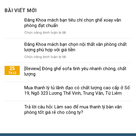
BÀI VIẾT MỚI
Đăng Khoa mách bạn tiêu chí chọn ghế xoay văn
phòng đạt chuẩn
ở
Chức năng bình luận bị tắt
Đăng
Khoa
Đăng Khoa mách bạn chọn nội thất văn phòng chất
mách
lượng phù hợp với giá tiền
bạn
ở
Chức năng bình luận bị tắt
tiêu
Đăng
chí
Khoa
25
[Review] Đóng ghế sofa tình yêu nhanh chóng, chất
chọn
mách
Th12
lượng
ghế
bạn
xoay
chọn
văn
Mua thanh lý tủ lãnh đạo có chất lượng cao cấp ở Số
nội
phòng
19, Ngõ 323 Lương Thế Vinh, Trung Văn, Từ Liêm
thất
đạt
văn
chuẩn
phòng
Trả lời câu hỏi: Làm sao để mua thanh lý bàn văn
chất
phòng tốt giá rẻ cho công ty?
lượng
phù
hợp
với
giá