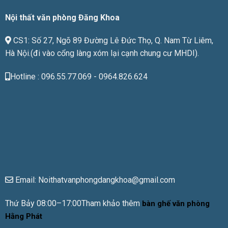
tiền
Nội thất văn phòng Đăng Khoa
CS1: Số 27, Ngõ 89 Đường Lê Đức Thọ, Q. Nam Từ Liêm,
Hà Nội.(đi vào cổng làng xóm lại cạnh chung cư MHDI).
Hotline : 096.55.77.069 - 0964.826.624
Email: Noithatvanphongdangkhoa@gmail.com
Thứ Bảy 08:00–17:00Tham khảo thêm
bàn ghế văn phòng
Hằng Phát