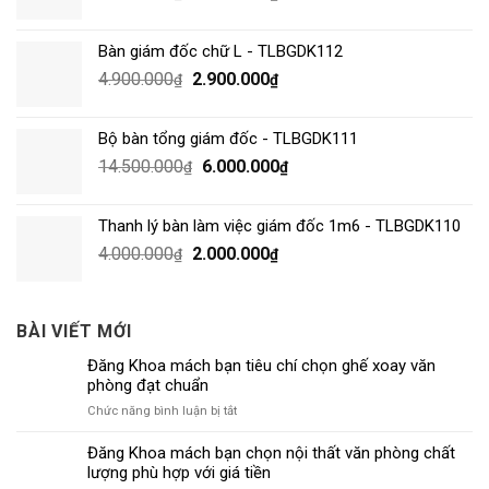
Bàn giám đốc chữ L - TLBGDK112
4.900.000
2.900.000
₫
₫
Bộ bàn tổng giám đốc - TLBGDK111
14.500.000
6.000.000
₫
₫
Thanh lý bàn làm việc giám đốc 1m6 - TLBGDK110
4.000.000
2.000.000
₫
₫
BÀI VIẾT MỚI
Đăng Khoa mách bạn tiêu chí chọn ghế xoay văn
phòng đạt chuẩn
ở
Chức năng bình luận bị tắt
Đăng
Khoa
Đăng Khoa mách bạn chọn nội thất văn phòng chất
mách
lượng phù hợp với giá tiền
bạn