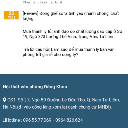
ở
Chức năng bình luận bị tắt
tiêu
Đăng
chí
Khoa
25
[Review] Đóng ghế sofa tình yêu nhanh chóng, chất
chọn
mách
Th12
lượng
ghế
bạn
xoay
chọn
văn
Mua thanh lý tủ lãnh đạo có chất lượng cao cấp ở Số
nội
phòng
19, Ngõ 323 Lương Thế Vinh, Trung Văn, Từ Liêm
thất
đạt
văn
chuẩn
phòng
Trả lời câu hỏi: Làm sao để mua thanh lý bàn văn
chất
phòng tốt giá rẻ cho công ty?
lượng
phù
hợp
với
giá
tiền
Nội thất văn phòng Đăng Khoa
CS1: Số 27, Ngõ 89 Đường Lê Đức Thọ, Q. Nam Từ Liêm,
Hà Nội.(đi vào cổng làng xóm lại cạnh chung cư MHDI).
Hotline : 096.55.77.069 - 0964.826.624