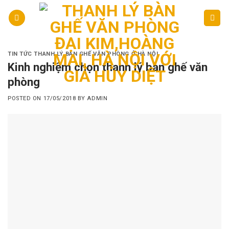
Skip
to
content
TIN TỨC THANH LÝ BÀN GHẾ VĂN PHÒNG Ở HÀ NỘI
Kinh nghiệm chọn thanh lý bàn ghế văn
phòng
POSTED ON
17/05/2018
BY
ADMIN