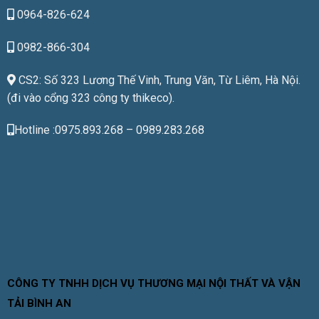
0964-826-624
0982-866-304
CS2: Số 323 Lương Thế Vinh, Trung Văn, Từ Liêm, Hà Nội.
(đi vào cổng 323 công ty thikeco).
Hotline :0975.893.268 – 0989.283.268
CÔNG TY TNHH DỊCH VỤ THƯƠNG MẠI NỘI THẤT VÀ VẬN
TẢI BÌNH AN