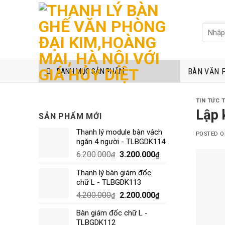
Skip
to
Tìm
content
kiếm:
BÀN VĂN 
DANH MỤC SẢN PHẨM
TIN TỨC 
Lập 
SẢN PHẨM MỚI
Thanh lý module bàn vách
POSTED 
ngăn 4 người - TLBGDK114
6.200.000
3.200.000
₫
₫
Thanh lý bàn giám đốc
chữ L - TLBGDK113
4.200.000
2.200.000
₫
₫
Bàn giám đốc chữ L -
TLBGDK112