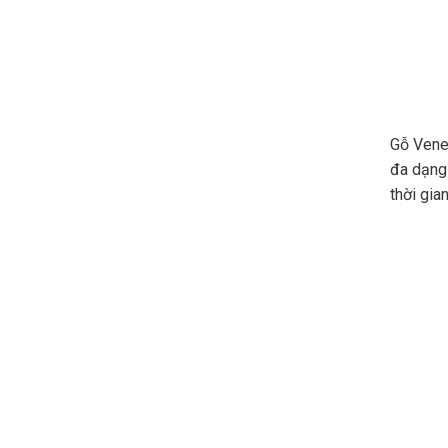
Gỗ Venee
đa dạng 
thời gia