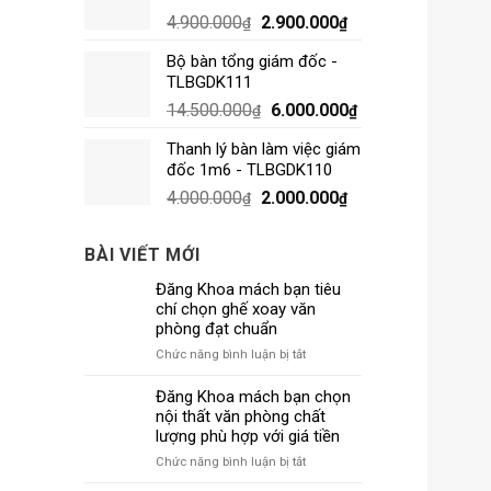
4.900.000
2.900.000
₫
₫
Bộ bàn tổng giám đốc -
TLBGDK111
14.500.000
6.000.000
₫
₫
Thanh lý bàn làm việc giám
đốc 1m6 - TLBGDK110
4.000.000
2.000.000
₫
₫
BÀI VIẾT MỚI
Đăng Khoa mách bạn tiêu
chí chọn ghế xoay văn
phòng đạt chuẩn
ở
Chức năng bình luận bị tắt
Đăng
Khoa
Đăng Khoa mách bạn chọn
mách
nội thất văn phòng chất
bạn
lượng phù hợp với giá tiền
tiêu
ở
Chức năng bình luận bị tắt
chí
Đăng
chọn