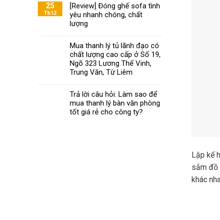
Khoa
25
[Review] Đóng ghế sofa tình
ghế
mách
Th12
yêu nhanh chóng, chất
xoay
bạn
văn
lượng
chọn
phòng
nội
đạt
Mua thanh lý tủ lãnh đạo có
thất
chuẩn
chất lượng cao cấp ở Số 19,
văn
phòng
Ngõ 323 Lương Thế Vinh,
chất
Trung Văn, Từ Liêm
lượng
phù
Trả lời câu hỏi: Làm sao để
hợp
mua thanh lý bàn văn phòng
với
tốt giá rẻ cho công ty?
giá
tiền
Lập kế h
sắm đồ
khác nha