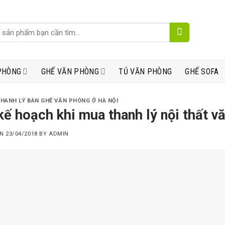
PHÒNG
GHẾ VĂN PHÒNG
TỦ VĂN PHÒNG
GHẾ SOFA
THANH LÝ BÀN GHẾ VĂN PHÒNG Ở HÀ NỘI
kế hoạch khi mua thanh lý nội thất v
ON
23/04/2018
BY
ADMIN