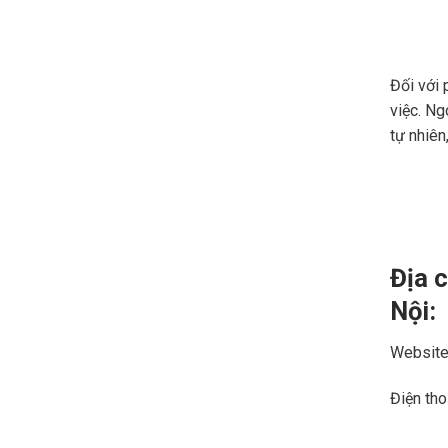
Đối với 
việc. Ng
tự nhiên
Địa c
Nội:
Website
Điện th