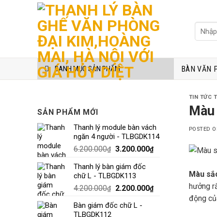
Skip
to
Tìm
content
kiếm:
BÀN VĂN 
DANH MỤC SẢN PHẨM
TIN TỨC 
Màu 
SẢN PHẨM MỚI
Thanh lý module bàn vách
POSTED 
ngăn 4 người - TLBGDK114
6.200.000
3.200.000
₫
₫
Thanh lý bàn giám đốc
Màu sắc
chữ L - TLBGDK113
hưởng rấ
4.200.000
2.200.000
₫
₫
động của
Bàn giám đốc chữ L -
TLBGDK112