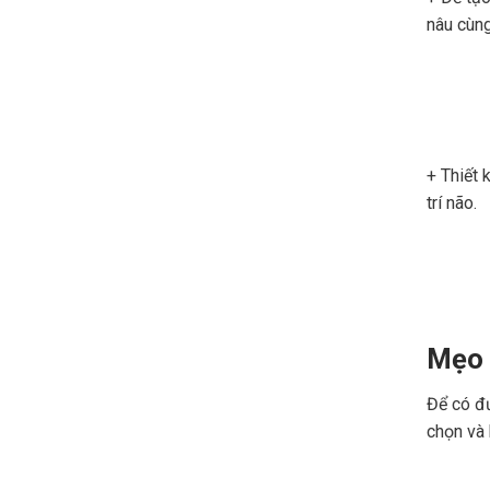
nâu cùng
+ Thiết 
trí não.
Mẹo 
Để có đư
chọn và 