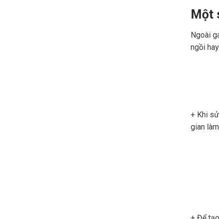
Một 
Ngoài g
ngồi hay
+ Khi s
gian làm
+ Để tạo