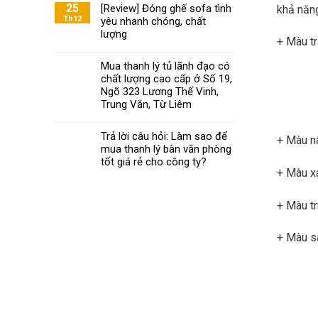
Khoa
25
[Review] Đóng ghế sofa tình
khả năng
ghế
mách
Th12
yêu nhanh chóng, chất
xoay
bạn
văn
lượng
+ Màu tr
chọn
phòng
nội
đạt
Mua thanh lý tủ lãnh đạo có
thất
chuẩn
chất lượng cao cấp ở Số 19,
văn
phòng
Ngõ 323 Lương Thế Vinh,
chất
Trung Văn, Từ Liêm
lượng
phù
Trả lời câu hỏi: Làm sao để
hợp
+ Màu nâ
mua thanh lý bàn văn phòng
với
tốt giá rẻ cho công ty?
giá
+ Màu xa
tiền
+ Màu tr
+ Màu sá