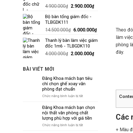
4.900.000
2.900.000
₫
₫
Bộ bàn tổng giám đốc -
TLBGDK111
14.500.000
6.000.000
Theo đó,
₫
₫
làm việc
Thanh lý bàn làm việc giám
phòng là
đốc 1m6 - TLBGDK110
đây.
4.000.000
2.000.000
₫
₫
BÀI VIẾT MỚI
Đăng Khoa mách bạn tiêu
chí chọn ghế xoay văn
phòng đạt chuẩn
Conte
ở
Chức năng bình luận bị tắt
Đăng
Khoa
Đăng Khoa mách bạn chọn
mách
nội thất văn phòng chất
Các 
bạn
lượng phù hợp với giá tiền
tiêu
ở
Chức năng bình luận bị tắt
chí
+ Màu đe
Đăng
chọn