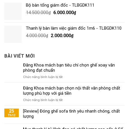
Bộ bàn tổng giám đốc - TLBGDK111
14.500.000
6.000.000
₫
₫
Thanh lý bàn làm việc giám đốc 1m6 - TLBGDK110
4.000.000
2.000.000
₫
₫
BÀI VIẾT MỚI
Đăng Khoa mách bạn tiêu chí chọn ghế xoay văn
phòng đạt chuẩn
ở
Chức năng bình luận bị tắt
Đăng
Khoa
Đăng Khoa mách bạn chọn nội thất văn phòng chất
mách
lượng phù hợp với giá tiền
bạn
ở
Chức năng bình luận bị tắt
tiêu
Đăng
chí
Khoa
25
[Review] Đóng ghế sofa tình yêu nhanh chóng, chất
chọn
mách
Th12
lượng
ghế
bạn
xoay
chọn
văn