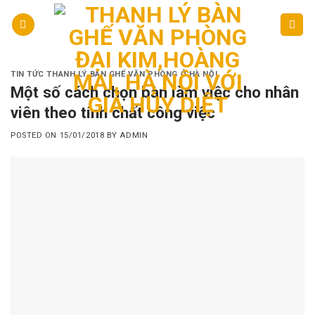
Skip
to
content
TIN TỨC THANH LÝ BÀN GHẾ VĂN PHÒNG Ở HÀ NỘI
Một số cách chọn bàn làm việc cho nhân
viên theo tính chất công việc
POSTED ON
15/01/2018
BY
ADMIN