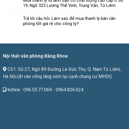
Mua thanh lý tủ lãnh đạo có chất lượng cao cấp ở Số
nội
phòng
19, Ngõ 323 Lương Thế Vinh, Trung Văn, Từ Liêm
thất
đạt
văn
chuẩn
phòng
Trả lời câu hỏi: Làm sao để mua thanh lý bàn văn
chất
phòng tốt giá rẻ cho công ty?
lượng
phù
hợp
với
giá
tiền
Nội thất văn phòng Đăng Khoa
CS1: Số 27, Ngõ 89 Đường Lê Đức Thọ, Q. Nam Từ Liêm,
Hà Nội.(đi vào cổng làng xóm lại cạnh chung cư MHDI).
Hotline : 096.55.77.069 - 0964.826.624