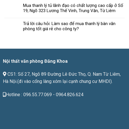
chọn
văn
Mua thanh lý tủ lãnh đạo có chất lượng cao cấp ở Số
nội
phòng
19, Ngõ 323 Lương Thế Vinh, Trung Văn, Từ Liêm
thất
đạt
văn
chuẩn
phòng
Trả lời câu hỏi: Làm sao để mua thanh lý bàn văn
chất
phòng tốt giá rẻ cho công ty?
lượng
phù
hợp
với
giá
tiền
Nội thất văn phòng Đăng Khoa
CS1: Số 27, Ngõ 89 Đường Lê Đức Thọ, Q. Nam Từ Liêm,
Hà Nội.(đi vào cổng làng xóm lại cạnh chung cư MHDI).
Hotline : 096.55.77.069 - 0964.826.624