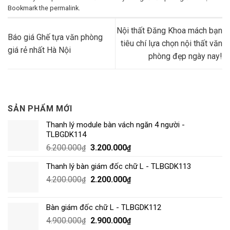
Bookmark the
permalink
.
Nội thất Đăng Khoa mách bạn
Báo giá Ghế tựa văn phòng
tiêu chí lựa chọn nội thất văn
giá rẻ nhất Hà Nội
phòng đẹp ngày nay!
SẢN PHẨM MỚI
Thanh lý module bàn vách ngăn 4 người -
TLBGDK114
6.200.000
3.200.000
₫
₫
Thanh lý bàn giám đốc chữ L - TLBGDK113
4.200.000
2.200.000
₫
₫
Bàn giám đốc chữ L - TLBGDK112
4.900.000
2.900.000
₫
₫