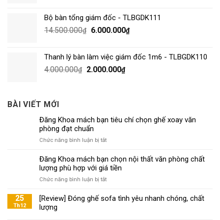
Bộ bàn tổng giám đốc - TLBGDK111
14.500.000
6.000.000
₫
₫
Thanh lý bàn làm việc giám đốc 1m6 - TLBGDK110
4.000.000
2.000.000
₫
₫
BÀI VIẾT MỚI
Đăng Khoa mách bạn tiêu chí chọn ghế xoay văn
phòng đạt chuẩn
ở
Chức năng bình luận bị tắt
Đăng
Khoa
Đăng Khoa mách bạn chọn nội thất văn phòng chất
mách
lượng phù hợp với giá tiền
bạn
ở
Chức năng bình luận bị tắt
tiêu
Đăng
chí
Khoa
25
[Review] Đóng ghế sofa tình yêu nhanh chóng, chất
chọn
mách
Th12
lượng
ghế
bạn
xoay