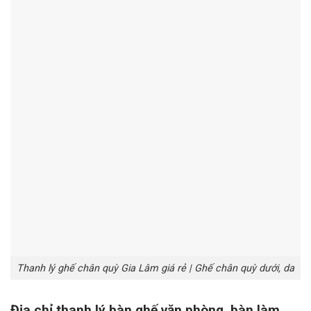
Thanh lý ghế chân quỳ Gia Lâm giá rẻ | Ghế chân quỳ dưới, da
Địa chỉ thanh lý bàn ghế văn phòng, bàn làm