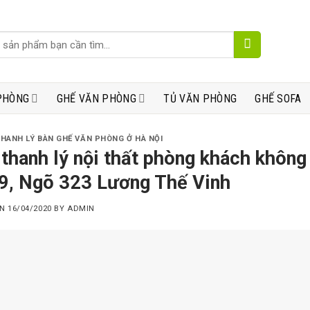
PHÒNG
GHẾ VĂN PHÒNG
TỦ VĂN PHÒNG
GHẾ SOFA
THANH LÝ BÀN GHẾ VĂN PHÒNG Ở HÀ NỘI
thanh lý nội thất phòng khách không 
9, Ngõ 323 Lương Thế Vinh
ON
16/04/2020
BY
ADMIN