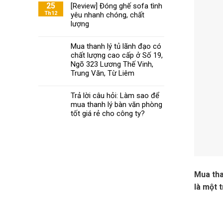
Khoa
25
[Review] Đóng ghế sofa tình
ghế
mách
Th12
yêu nhanh chóng, chất
xoay
bạn
văn
lượng
chọn
phòng
nội
đạt
Mua thanh lý tủ lãnh đạo có
thất
chuẩn
chất lượng cao cấp ở Số 19,
văn
phòng
Ngõ 323 Lương Thế Vinh,
chất
Trung Văn, Từ Liêm
lượng
phù
Trả lời câu hỏi: Làm sao để
hợp
mua thanh lý bàn văn phòng
với
tốt giá rẻ cho công ty?
giá
tiền
Mua tha
là một 