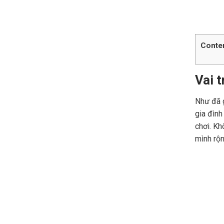
Conte
Vai t
Như đã g
gia đình
chơi. Kh
mình rộn