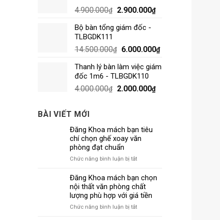
4.900.000
2.900.000
₫
₫
Bộ bàn tổng giám đốc -
TLBGDK111
14.500.000
6.000.000
₫
₫
Thanh lý bàn làm việc giám
đốc 1m6 - TLBGDK110
4.000.000
2.000.000
₫
₫
BÀI VIẾT MỚI
Đăng Khoa mách bạn tiêu
chí chọn ghế xoay văn
phòng đạt chuẩn
ở
Chức năng bình luận bị tắt
Đăng
Khoa
Đăng Khoa mách bạn chọn
mách
nội thất văn phòng chất
bạn
lượng phù hợp với giá tiền
tiêu
ở
Chức năng bình luận bị tắt
chí
Đăng
chọn