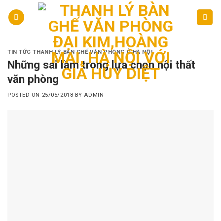
Skip
to
content
TIN TỨC THANH LÝ BÀN GHẾ VĂN PHÒNG Ở HÀ NỘI
Những sai lầm trong lựa chọn nội thất
văn phòng
POSTED ON
25/05/2018
BY
ADMIN