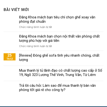
BÀI VIẾT MỚI
Đăng Khoa mách bạn tiêu chí chọn ghế xoay văn
phòng đạt chuẩn
ở
Chức năng bình luận bị tắt
Đăng
Khoa
Đăng Khoa mách bạn chọn nội thất văn phòng chất
mách
lượng phù hợp với giá tiền
bạn
ở
Chức năng bình luận bị tắt
tiêu
Đăng
chí
Khoa
25
[Review] Đóng ghế sofa tình yêu nhanh chóng, chất
chọn
mách
Th12
lượng
ghế
bạn
xoay
chọn
văn
Mua thanh lý tủ lãnh đạo có chất lượng cao cấp ở Số
nội
phòng
19, Ngõ 323 Lương Thế Vinh, Trung Văn, Từ Liêm
thất
đạt
văn
chuẩn
phòng
Trả lời câu hỏi: Làm sao để mua thanh lý bàn văn
chất
phòng tốt giá rẻ cho công ty?
lượng
phù
hợp
với
giá