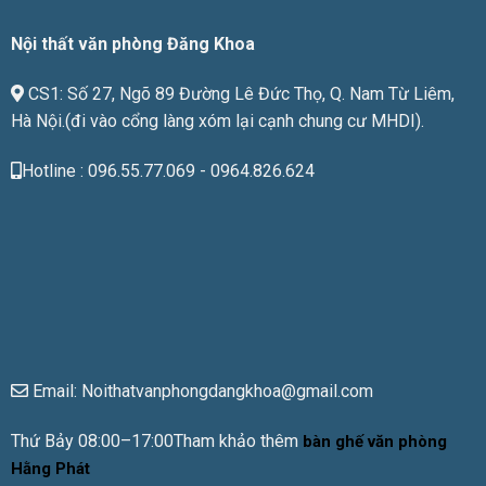
tiền
Nội thất văn phòng Đăng Khoa
CS1: Số 27, Ngõ 89 Đường Lê Đức Thọ, Q. Nam Từ Liêm,
Hà Nội.(đi vào cổng làng xóm lại cạnh chung cư MHDI).
Hotline : 096.55.77.069 - 0964.826.624
Email: Noithatvanphongdangkhoa@gmail.com
Thứ Bảy 08:00–17:00Tham khảo thêm
bàn ghế văn phòng
Hằng Phát