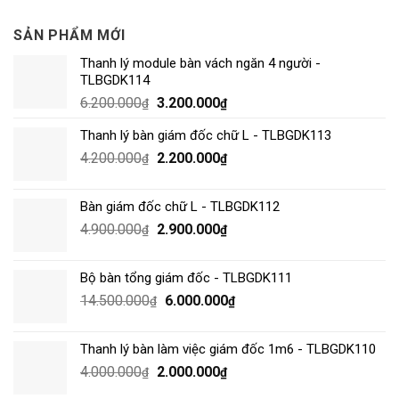
SẢN PHẨM MỚI
Thanh lý module bàn vách ngăn 4 người -
TLBGDK114
6.200.000
3.200.000
₫
₫
Thanh lý bàn giám đốc chữ L - TLBGDK113
4.200.000
2.200.000
₫
₫
Bàn giám đốc chữ L - TLBGDK112
4.900.000
2.900.000
₫
₫
Bộ bàn tổng giám đốc - TLBGDK111
14.500.000
6.000.000
₫
₫
Thanh lý bàn làm việc giám đốc 1m6 - TLBGDK110
4.000.000
2.000.000
₫
₫