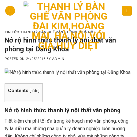
Skip
to
content
TIN TỨC THANH LÝ BÀN GHẾ VĂN PHÒNG Ở HÀ NỘI
Nở rộ hình thức thanh lý nội thất văn
phòng tại Đăng Khoa
POSTED ON
24/05/2018
BY
ADMIN
Contents
[
hide
]
Nở rộ hình thức thanh lý nội thất văn phòng
Tiết kiệm chi phí tối đa trong kế hoạch mở văn phòng, công
ty là điều mà những nhà quản lý doanh nghiệp luôn hướng
đến. Không chỉ những công ty nhỏ, vừa mà những công ty