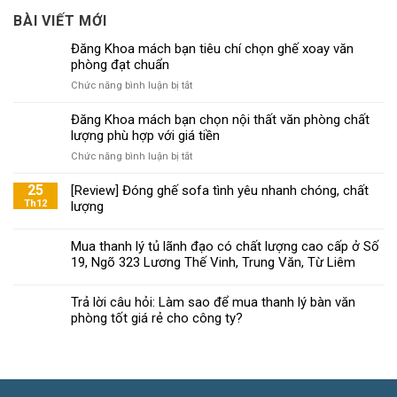
BÀI VIẾT MỚI
Đăng Khoa mách bạn tiêu chí chọn ghế xoay văn
phòng đạt chuẩn
ở
Chức năng bình luận bị tắt
Đăng
Khoa
Đăng Khoa mách bạn chọn nội thất văn phòng chất
mách
lượng phù hợp với giá tiền
bạn
ở
Chức năng bình luận bị tắt
tiêu
Đăng
chí
Khoa
25
[Review] Đóng ghế sofa tình yêu nhanh chóng, chất
chọn
mách
Th12
lượng
ghế
bạn
xoay
chọn
văn
Mua thanh lý tủ lãnh đạo có chất lượng cao cấp ở Số
nội
phòng
19, Ngõ 323 Lương Thế Vinh, Trung Văn, Từ Liêm
thất
đạt
văn
chuẩn
phòng
Trả lời câu hỏi: Làm sao để mua thanh lý bàn văn
chất
phòng tốt giá rẻ cho công ty?
lượng
phù
hợp
với
giá
tiền