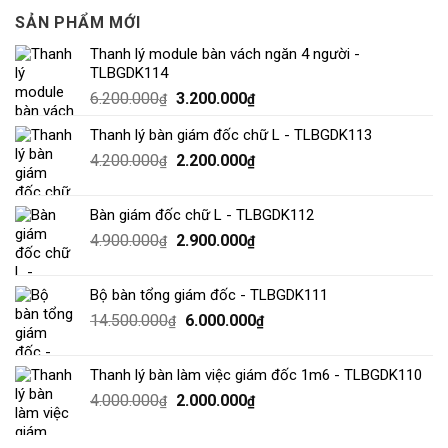
SẢN PHẨM MỚI
Thanh lý module bàn vách ngăn 4 người -
TLBGDK114
6.200.000
3.200.000
₫
₫
Thanh lý bàn giám đốc chữ L - TLBGDK113
4.200.000
2.200.000
₫
₫
Bàn giám đốc chữ L - TLBGDK112
4.900.000
2.900.000
₫
₫
Bộ bàn tổng giám đốc - TLBGDK111
14.500.000
6.000.000
₫
₫
Thanh lý bàn làm việc giám đốc 1m6 - TLBGDK110
4.000.000
2.000.000
₫
₫