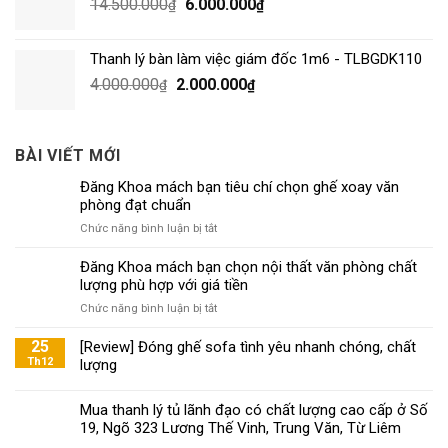
14.500.000
6.000.000
₫
₫
Thanh lý bàn làm việc giám đốc 1m6 - TLBGDK110
4.000.000
2.000.000
₫
₫
BÀI VIẾT MỚI
Đăng Khoa mách bạn tiêu chí chọn ghế xoay văn
phòng đạt chuẩn
ở
Chức năng bình luận bị tắt
Đăng
Khoa
Đăng Khoa mách bạn chọn nội thất văn phòng chất
mách
lượng phù hợp với giá tiền
bạn
ở
Chức năng bình luận bị tắt
tiêu
Đăng
chí
Khoa
25
[Review] Đóng ghế sofa tình yêu nhanh chóng, chất
chọn
mách
Th12
lượng
ghế
bạn
xoay
chọn
văn
Mua thanh lý tủ lãnh đạo có chất lượng cao cấp ở Số
nội
phòng
19, Ngõ 323 Lương Thế Vinh, Trung Văn, Từ Liêm
thất
đạt
văn