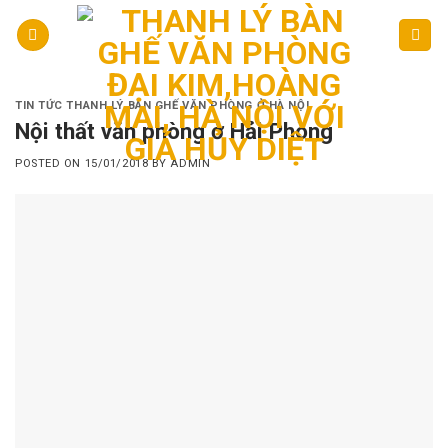
Skip
to
content
TIN TỨC THANH LÝ BÀN GHẾ VĂN PHÒNG Ở HÀ NỘI
Nội thất văn phòng ở Hải Phòng
POSTED ON
15/01/2018
BY
ADMIN