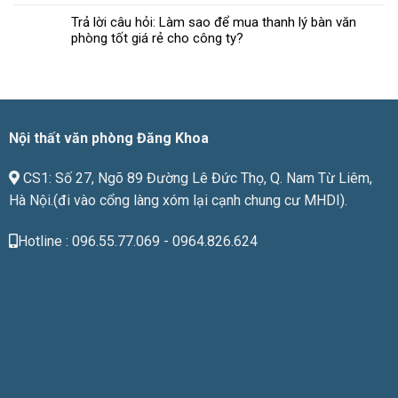
chuẩn
phòng
Trả lời câu hỏi: Làm sao để mua thanh lý bàn văn
chất
phòng tốt giá rẻ cho công ty?
lượng
phù
hợp
với
giá
tiền
Nội thất văn phòng Đăng Khoa
CS1: Số 27, Ngõ 89 Đường Lê Đức Thọ, Q. Nam Từ Liêm,
Hà Nội.(đi vào cổng làng xóm lại cạnh chung cư MHDI).
Hotline : 096.55.77.069 - 0964.826.624