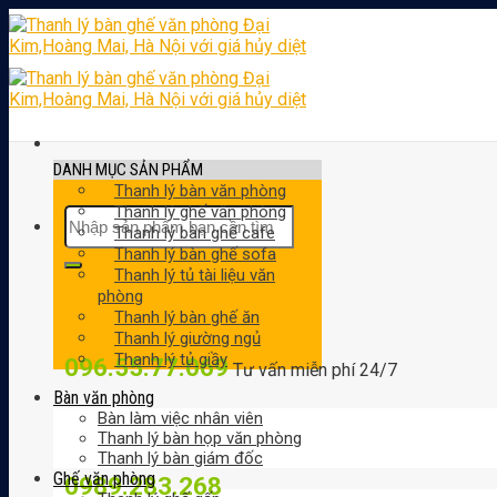
Skip
to
content
DANH MỤC SẢN PHẨM
Thanh lý bàn văn phòng
Thanh lý ghế văn phòng
Tìm
Thanh lý bàn ghế cafe
kiếm:
Thanh lý bàn ghế sofa
Thanh lý tủ tài liệu văn
phòng
Thanh lý bàn ghế ăn
Thanh lý giường ngủ
Thanh lý tủ giầy
096.55.77.069
Tư vấn miễn phí 24/7
Bàn văn phòng
Bàn làm việc nhân viên
Thanh lý bàn họp văn phòng
Thanh lý bàn giám đốc
Ghế văn phòng
0989.283.268