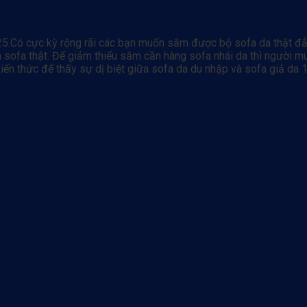
5.Có cực kỳ rộng rãi các bạn muốn sắm được bộ sofa da thật đẳn
 sofa thật. Để giảm thiểu sắm cần hàng sofa nhái da thì người mu
iến thức để thấy sự dị biệt giữa sofa da du nhập và sofa giả da 