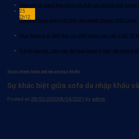
Đăng Khoa mách bạn chọn nội thất văn phòng chất lượng p
25
Th12
[Review] Đóng ghế sofa tình yêu nhanh chóng, chất lượng
Mua thanh lý tủ lãnh đạo có chất lượng cao cấp ở Số 19, 
Trả lời câu hỏi: Làm sao để mua thanh lý bàn văn phòng tố
Tin tức thanh lý bàn ghế văn phòng ở Hà Nội
Sự khác biệt giữa sofa da nhập khẩu 
Posted on
28/03/2020
08/04/2021
by
admin