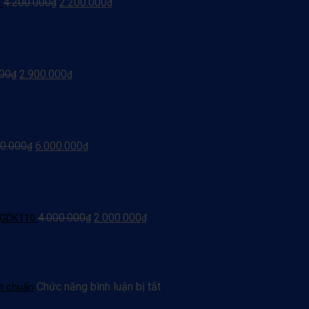
4.200.000
2.200.000
3
₫
₫
000
2.900.000
₫
₫
0.000
6.000.000
₫
₫
4.000.000
2.000.000
LBGDK110
₫
₫
ở
Chức năng bình luận bị tắt
t chuẩn
Đăng