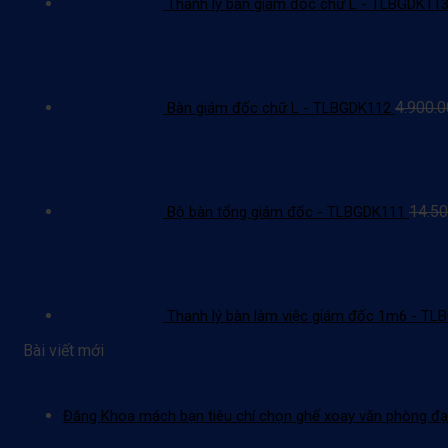
Thanh lý bàn giám đốc chữ L - TLBGDK11
4.900.
Bàn giám đốc chữ L - TLBGDK112
14.50
Bộ bàn tổng giám đốc - TLBGDK111
Thanh lý bàn làm việc giám đốc 1m6 - T
Bài viết mới
Đăng Khoa mách bạn tiêu chí chọn ghế xoay văn phòng đạ