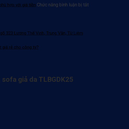
Khoa
ở
Chức năng bình luận bị tắt
hù hợp với giá tiền
mách
Đăng
bạn
Khoa
tiêu
mách
chí
bạn
chọn
chọn
Ngõ 323 Lương Thế Vinh, Trung Văn, Từ Liêm
ghế
nội
xoay
thất
văn
t giá rẻ cho công ty?
văn
phòng
phòng
đạt
chất
chuẩn
lượng
phù
hợp
và sofa giả da TLBGDK25
với
giá
tiền