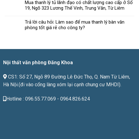
Mua thanh lý tủ lãnh đạo có chất lượng cao cấp ở Số
nội
phòng
19, Ngõ 323 Lương Thế Vinh, Trung Văn, Từ Liêm
thất
đạt
văn
chuẩn
phòng
Trả lời câu hỏi: Làm sao để mua thanh lý bàn văn
chất
phòng tốt giá rẻ cho công ty?
lượng
phù
hợp
với
giá
tiền
Nội thất văn phòng Đăng Khoa
CS1: Số 27, Ngõ 89 Đường Lê Đức Thọ, Q. Nam Từ Liêm,
Hà Nội.(đi vào cổng làng xóm lại cạnh chung cư MHDI).
Hotline : 096.55.77.069 - 0964.826.624