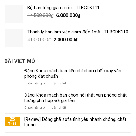
Bộ bàn tổng giám đốc - TLBGDK111
14.500.000
6.000.000
₫
₫
Thanh lý bàn làm việc giám đốc 1m6 - TLBGDK110
4.000.000
2.000.000
₫
₫
BÀI VIẾT MỚI
Đăng Khoa mách bạn tiêu chí chọn ghế xoay văn
phòng đạt chuẩn
ở
Chức năng bình luận bị tắt
Đăng
Khoa
Đăng Khoa mách bạn chọn nội thất văn phòng chất
mách
lượng phù hợp với giá tiền
bạn
ở
Chức năng bình luận bị tắt
tiêu
Đăng
chí
Khoa
25
[Review] Đóng ghế sofa tình yêu nhanh chóng, chất
chọn
mách
Th12
lượng
ghế
bạn
xoay
chọn
văn