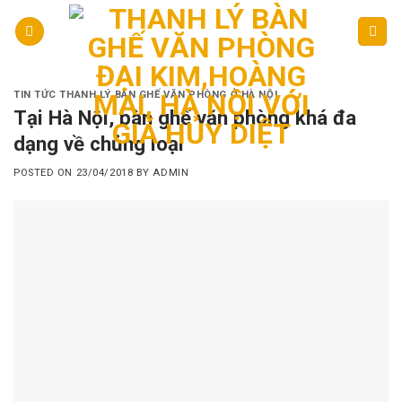
Skip
to
content
TIN TỨC THANH LÝ BÀN GHẾ VĂN PHÒNG Ở HÀ NỘI
Tại Hà Nội, bàn ghế văn phòng khá đa
dạng về chủng loại
POSTED ON
23/04/2018
BY
ADMIN