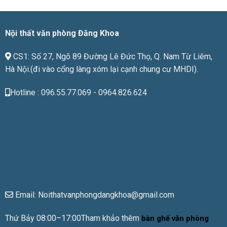
với
giá
tiền
Nội thất văn phòng Đăng Khoa
CS1: Số 27, Ngõ 89 Đường Lê Đức Thọ, Q. Nam Từ Liêm,
Hà Nội.(đi vào cổng làng xóm lại cạnh chung cư MHDI).
Hotline : 096.55.77.069 - 0964.826.624
Email: Noithatvanphongdangkhoa@gmail.com
Thứ Bảy 08:00–17:00Tham khảo thêm
bàn ghế văn phòng