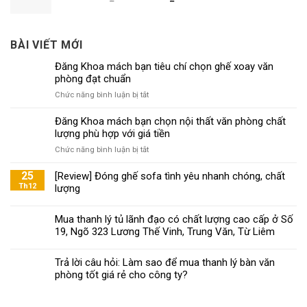
BÀI VIẾT MỚI
Đăng Khoa mách bạn tiêu chí chọn ghế xoay văn
phòng đạt chuẩn
ở
Chức năng bình luận bị tắt
Đăng
Khoa
Đăng Khoa mách bạn chọn nội thất văn phòng chất
mách
lượng phù hợp với giá tiền
bạn
ở
Chức năng bình luận bị tắt
tiêu
Đăng
chí
Khoa
25
[Review] Đóng ghế sofa tình yêu nhanh chóng, chất
chọn
mách
Th12
lượng
ghế
bạn
xoay
chọn
văn
Mua thanh lý tủ lãnh đạo có chất lượng cao cấp ở Số
nội
phòng
19, Ngõ 323 Lương Thế Vinh, Trung Văn, Từ Liêm
thất
đạt
văn
chuẩn
phòng
Trả lời câu hỏi: Làm sao để mua thanh lý bàn văn
chất
phòng tốt giá rẻ cho công ty?
lượng
phù
hợp