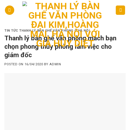
Skip
to
content
TIN TỨC THANH LÝ BÀN GHẾ VĂN PHÒNG Ở HÀ NỘI
Thanh lý bàn ghế văn phòng mách bạn
chọn phong thủy phòng làm việc cho
giám đốc
POSTED ON
16/04/2020
BY
ADMIN