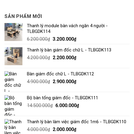
SẢN PHẨM MỚI
Thanh lý module bàn vách ngăn 4 người -
TLBGDK114
6.200.000
3.200.000
₫
₫
Thanh lý bàn giám đốc chữ L - TLBGDK113
4.200.000
2.200.000
₫
₫
Bàn giám đốc chữ L - TLBGDK112
4.900.000
2.900.000
₫
₫
Bộ bàn tổng giám đốc - TLBGDK111
14.500.000
6.000.000
₫
₫
Thanh lý bàn làm việc giám đốc 1m6 - TLBGDK110
4.000.000
2.000.000
₫
₫