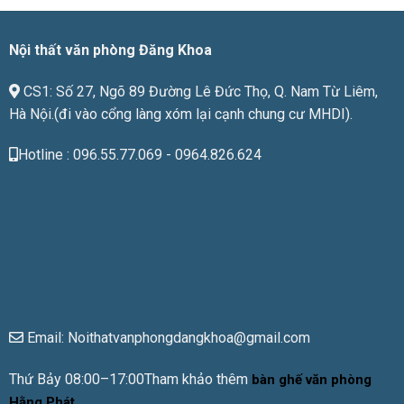
giá
tiền
Nội thất văn phòng Đăng Khoa
CS1: Số 27, Ngõ 89 Đường Lê Đức Thọ, Q. Nam Từ Liêm,
Hà Nội.(đi vào cổng làng xóm lại cạnh chung cư MHDI).
Hotline : 096.55.77.069 - 0964.826.624
Email: Noithatvanphongdangkhoa@gmail.com
Thứ Bảy 08:00–17:00Tham khảo thêm
bàn ghế văn phòng
Hằng Phát