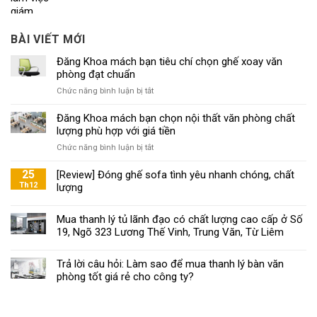
BÀI VIẾT MỚI
Đăng Khoa mách bạn tiêu chí chọn ghế xoay văn
phòng đạt chuẩn
ở
Chức năng bình luận bị tắt
Đăng
Khoa
Đăng Khoa mách bạn chọn nội thất văn phòng chất
mách
lượng phù hợp với giá tiền
bạn
ở
Chức năng bình luận bị tắt
tiêu
Đăng
chí
Khoa
25
[Review] Đóng ghế sofa tình yêu nhanh chóng, chất
chọn
mách
Th12
lượng
ghế
bạn
xoay
chọn
văn
Mua thanh lý tủ lãnh đạo có chất lượng cao cấp ở Số
nội
phòng
19, Ngõ 323 Lương Thế Vinh, Trung Văn, Từ Liêm
thất
đạt
văn
chuẩn
phòng
Trả lời câu hỏi: Làm sao để mua thanh lý bàn văn
chất
phòng tốt giá rẻ cho công ty?
lượng
phù
hợp
với