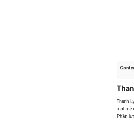
Conte
Than
Thanh Lý
mát mẻ c
Phần lưn