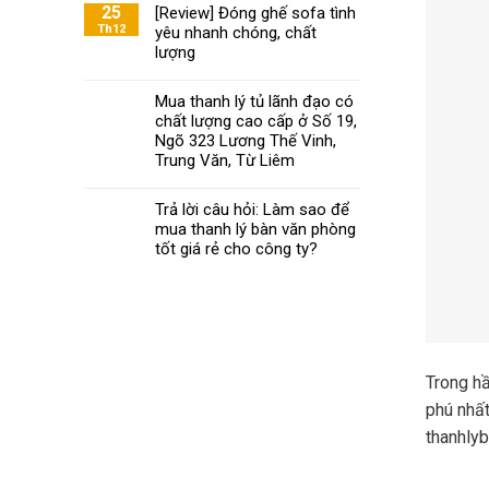
Khoa
25
[Review] Đóng ghế sofa tình
ghế
mách
Th12
yêu nhanh chóng, chất
xoay
bạn
văn
lượng
chọn
phòng
nội
đạt
Mua thanh lý tủ lãnh đạo có
thất
chuẩn
chất lượng cao cấp ở Số 19,
văn
phòng
Ngõ 323 Lương Thế Vinh,
chất
Trung Văn, Từ Liêm
lượng
phù
Trả lời câu hỏi: Làm sao để
hợp
mua thanh lý bàn văn phòng
với
tốt giá rẻ cho công ty?
giá
tiền
Trong h
phú nhất
thanhlyb