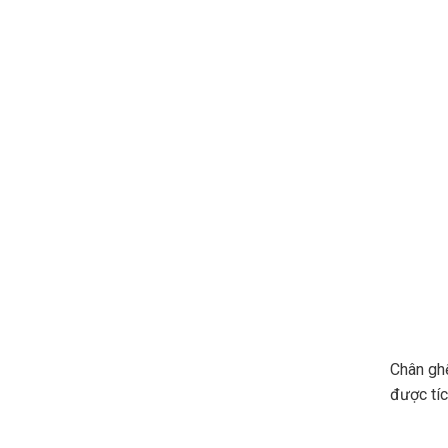
Chân ghế
được tíc