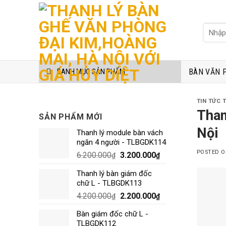
Skip
to
Tìm
content
kiếm:
BÀN VĂN 
DANH MỤC SẢN PHẨM
TIN TỨC 
Than
SẢN PHẨM MỚI
Nội
Thanh lý module bàn vách
ngăn 4 người - TLBGDK114
POSTED 
6.200.000
3.200.000
₫
₫
Thanh lý bàn giám đốc
chữ L - TLBGDK113
4.200.000
2.200.000
₫
₫
Bàn giám đốc chữ L -
TLBGDK112