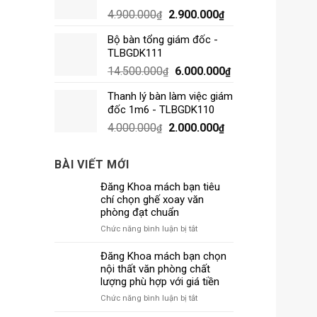
4.900.000
2.900.000
₫
₫
Bộ bàn tổng giám đốc -
TLBGDK111
14.500.000
6.000.000
₫
₫
Thanh lý bàn làm việc giám
đốc 1m6 - TLBGDK110
4.000.000
2.000.000
₫
₫
BÀI VIẾT MỚI
Đăng Khoa mách bạn tiêu
chí chọn ghế xoay văn
phòng đạt chuẩn
ở
Chức năng bình luận bị tắt
Đăng
Khoa
Đăng Khoa mách bạn chọn
mách
nội thất văn phòng chất
bạn
lượng phù hợp với giá tiền
tiêu
ở
Chức năng bình luận bị tắt
chí
Đăng
chọn