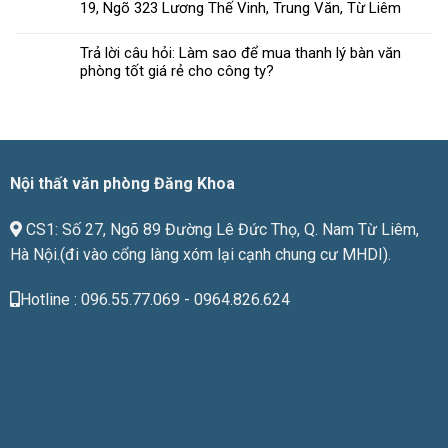
19, Ngõ 323 Lương Thế Vinh, Trung Văn, Từ Liêm
thất
đạt
văn
chuẩn
phòng
Trả lời câu hỏi: Làm sao để mua thanh lý bàn văn
chất
phòng tốt giá rẻ cho công ty?
lượng
phù
hợp
với
giá
tiền
Nội thất văn phòng Đăng Khoa
CS1: Số 27, Ngõ 89 Đường Lê Đức Thọ, Q. Nam Từ Liêm,
Hà Nội.(đi vào cổng làng xóm lại cạnh chung cư MHDI).
Hotline : 096.55.77.069 - 0964.826.624