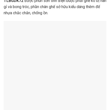
TLBGDK72
được phun sơn tĩnh điện buộc phải ghế ko bị han
gỉ và bong tróc, phần chân ghế sở hữu kiểu dáng thêm đế
nhựa chắc chắn, chống ồn.