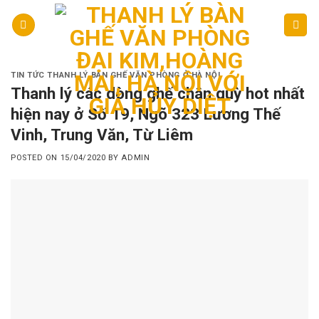
Skip
to
content
TIN TỨC THANH LÝ BÀN GHẾ VĂN PHÒNG Ở HÀ NỘI
Thanh lý các dòng ghế chân quỳ hot nhất
hiện nay ở Số 19, Ngõ 323 Lương Thế
Vinh, Trung Văn, Từ Liêm
POSTED ON
15/04/2020
BY
ADMIN