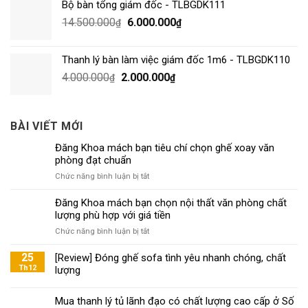
Bộ bàn tổng giám đốc - TLBGDK111
14.500.000
6.000.000
₫
₫
Thanh lý bàn làm việc giám đốc 1m6 - TLBGDK110
4.000.000
2.000.000
₫
₫
BÀI VIẾT MỚI
Đăng Khoa mách bạn tiêu chí chọn ghế xoay văn
phòng đạt chuẩn
ở
Chức năng bình luận bị tắt
Đăng
Khoa
Đăng Khoa mách bạn chọn nội thất văn phòng chất
mách
lượng phù hợp với giá tiền
bạn
ở
Chức năng bình luận bị tắt
tiêu
Đăng
chí
Khoa
25
[Review] Đóng ghế sofa tình yêu nhanh chóng, chất
chọn
mách
Th12
lượng
ghế
bạn
xoay
chọn
văn
Mua thanh lý tủ lãnh đạo có chất lượng cao cấp ở Số
nội
phòng