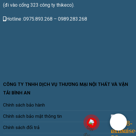
(đi vào cổng 323 công ty thikeco).
Hotline :0975.893.268 – 0989.283.268
CÔNG TY TNHH DỊCH VỤ THƯƠNG MẠI NỘI THẤT VÀ VẬN
TẢI BÌNH AN
Chính sách bảo hành
Chính sách bảo mật thông tin
Chính sách đổi trả