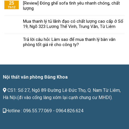
Khoa
25
[Review] Đóng ghế sofa tình yêu nhanh chóng, chất
chọn
mách
Th12
lượng
ghế
bạn
xoay
chọn
văn
Mua thanh lý tủ lãnh đạo có chất lượng cao cấp ở Số
nội
phòng
19, Ngõ 323 Lương Thế Vinh, Trung Văn, Từ Liêm
thất
đạt
văn
chuẩn
phòng
Trả lời câu hỏi: Làm sao để mua thanh lý bàn văn
chất
phòng tốt giá rẻ cho công ty?
lượng
phù
hợp
với
giá
tiền
Nội thất văn phòng Đăng Khoa
CS1: Số 27, Ngõ 89 Đường Lê Đức Thọ, Q. Nam Từ Liêm,
Hà Nội.(đi vào cổng làng xóm lại cạnh chung cư MHDI).
Hotline : 096.55.77.069 - 0964.826.624