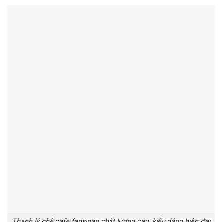
Thanh lý ghế cafe fansipan chất lượng cao, kiểu dáng hiện đại