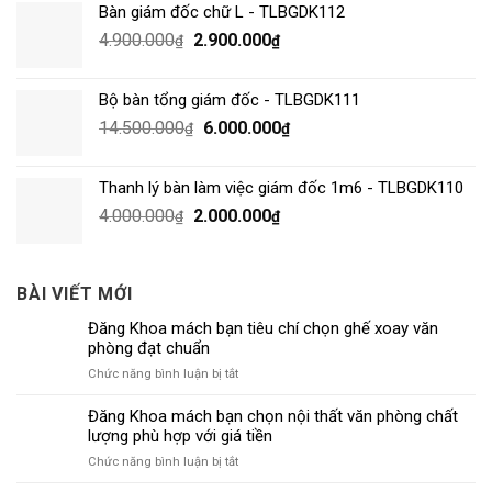
Bàn giám đốc chữ L - TLBGDK112
4.900.000
2.900.000
₫
₫
Bộ bàn tổng giám đốc - TLBGDK111
14.500.000
6.000.000
₫
₫
Thanh lý bàn làm việc giám đốc 1m6 - TLBGDK110
4.000.000
2.000.000
₫
₫
BÀI VIẾT MỚI
Đăng Khoa mách bạn tiêu chí chọn ghế xoay văn
phòng đạt chuẩn
ở
Chức năng bình luận bị tắt
Đăng
Khoa
Đăng Khoa mách bạn chọn nội thất văn phòng chất
mách
lượng phù hợp với giá tiền
bạn
ở
Chức năng bình luận bị tắt
tiêu
Đăng
chí