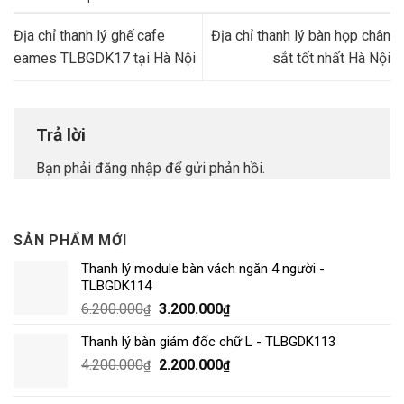
Địa chỉ thanh lý ghế cafe
Địa chỉ thanh lý bàn họp chân
eames TLBGDK17 tại Hà Nội
sắt tốt nhất Hà Nội
Trả lời
Bạn phải
đăng nhập
để gửi phản hồi.
SẢN PHẨM MỚI
Thanh lý module bàn vách ngăn 4 người -
TLBGDK114
6.200.000
3.200.000
₫
₫
Thanh lý bàn giám đốc chữ L - TLBGDK113
4.200.000
2.200.000
₫
₫