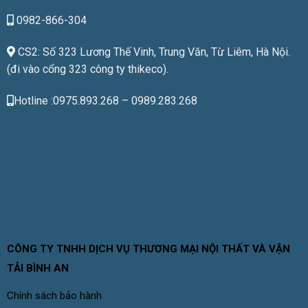
0982-866-304
CS2: Số 323 Lương Thế Vinh, Trung Văn, Từ Liêm, Hà Nội.
(đi vào cổng 323 công ty thikeco).
Hotline :0975.893.268 – 0989.283.268
CÔNG TY TNHH DỊCH VỤ THƯƠNG MẠI NỘI THẤT VÀ VẬN
TẢI BÌNH AN
Chính sách bảo hành