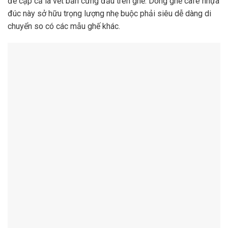
đề cập cả là vết bẩn cứng đầu trên ghế. Dòng ghế cafe nhựa
đúc này sở hữu trọng lượng nhẹ buộc phải siêu dễ dàng di
chuyển so có các mẫu ghế khác.