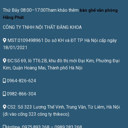
Thứ Bảy 08:00–17:00Tham khảo thêm
bàn ghế văn phòng
Hằng Phát
CÔNG TY TNHH NỘI THẤT ĐĂNG KHOA
MST:0109498961 Do sở KH và ĐT TP Hà Nội cấp ngày
18/01/2021
ĐC:Số 69, lô TT6.2B, khu đô thị mới Đại Kim, Phường Đại
Kim, Quận Hoàng Mai, Thành phố Hà Nội
0964-826-624
0982-866-304
CS2: Số 323 Lương Thế Vinh, Trung Văn, Từ Liêm, Hà Nội.
(đi vào cổng 323 công ty thikeco).
Hotline :0975.893.268 – 0989.283.268