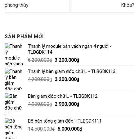
phong thủy
Khoa?
SẢN PHẨM MỚI
Thanh lý module bàn vách ngăn 4 người -
TLBGDK114
6.200.000
3.200.000
₫
₫
Thanh lý bàn giám đốc chữ L - TLBGDK113
4.200.000
2.200.000
₫
₫
Bàn giám đốc chữ L - TLBGDK112
4.900.000
2.900.000
₫
₫
Bộ bàn tổng giám đốc - TLBGDK111
14.500.000
6.000.000
₫
₫