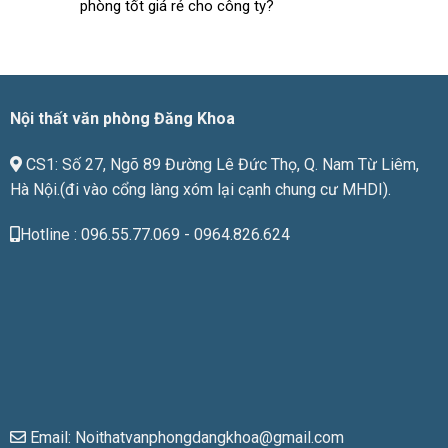
phòng tốt giá rẻ cho công ty?
lượng
phù
hợp
với
giá
tiền
Nội thất văn phòng Đăng Khoa
CS1: Số 27, Ngõ 89 Đường Lê Đức Thọ, Q. Nam Từ Liêm,
Hà Nội.(đi vào cổng làng xóm lại cạnh chung cư MHDI).
Hotline : 096.55.77.069 - 0964.826.624
Email: Noithatvanphongdangkhoa@gmail.com