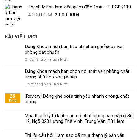
Thanh lý bàn làm việc giám đốc 1m6 - TLBGDK110
4.000.000
2.000.000
₫
₫
BÀI VIẾT MỚI
Đăng Khoa mách bạn tiêu chí chọn ghế xoay văn
phòng đạt chuẩn
ở
Chức năng bình luận bị tắt
Đăng
Khoa
Đăng Khoa mách bạn chọn nội thất văn phòng chất
mách
lượng phù hợp với giá tiền
bạn
ở
Chức năng bình luận bị tắt
tiêu
Đăng
chí
Khoa
25
[Review] Đóng ghế sofa tình yêu nhanh chóng, chất
chọn
mách
Th12
lượng
ghế
bạn
xoay
chọn
văn
Mua thanh lý tủ lãnh đạo có chất lượng cao cấp ở Số
nội
phòng
19, Ngõ 323 Lương Thế Vinh, Trung Văn, Từ Liêm
thất
đạt
văn
chuẩn
phòng
Trả lời câu hỏi: Làm sao để mua thanh lý bàn văn
chất