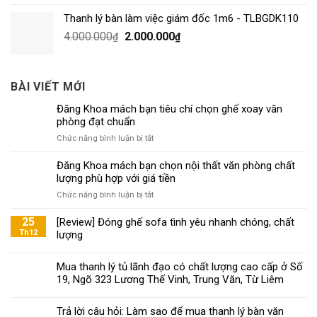
Thanh lý bàn làm việc giám đốc 1m6 - TLBGDK110
4.000.000
2.000.000
₫
₫
BÀI VIẾT MỚI
Đăng Khoa mách bạn tiêu chí chọn ghế xoay văn
phòng đạt chuẩn
ở
Chức năng bình luận bị tắt
Đăng
Khoa
Đăng Khoa mách bạn chọn nội thất văn phòng chất
mách
lượng phù hợp với giá tiền
bạn
ở
Chức năng bình luận bị tắt
tiêu
Đăng
chí
Khoa
25
[Review] Đóng ghế sofa tình yêu nhanh chóng, chất
chọn
mách
Th12
lượng
ghế
bạn
xoay
chọn
văn
Mua thanh lý tủ lãnh đạo có chất lượng cao cấp ở Số
nội
phòng
19, Ngõ 323 Lương Thế Vinh, Trung Văn, Từ Liêm
thất
đạt
văn
chuẩn
phòng
Trả lời câu hỏi: Làm sao để mua thanh lý bàn văn
chất