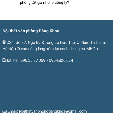
phòng tốt giá rẻ cho công ty?
lượng
phù
hợp
với
giá
tiền
Nội thất văn phòng Đăng Khoa
CS1: Số 27, Ngõ 89 Đường Lê Đức Thọ, Q. Nam Từ Liêm,
Hà Nội.(đi vào cổng làng xóm lại cạnh chung cư MHDI).
Hotline : 096.55.77.069 - 0964.826.624
Email: Noithatvanphongdangkhoa@gmail.com