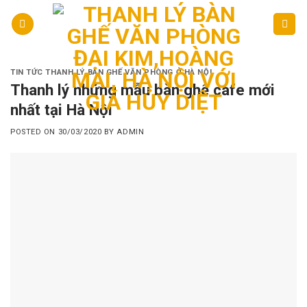
Skip
to
content
TIN TỨC THANH LÝ BÀN GHẾ VĂN PHÒNG Ở HÀ NỘI
Thanh lý những mẫu bàn ghế cafe mới
nhất tại Hà Nội
POSTED ON
30/03/2020
BY
ADMIN