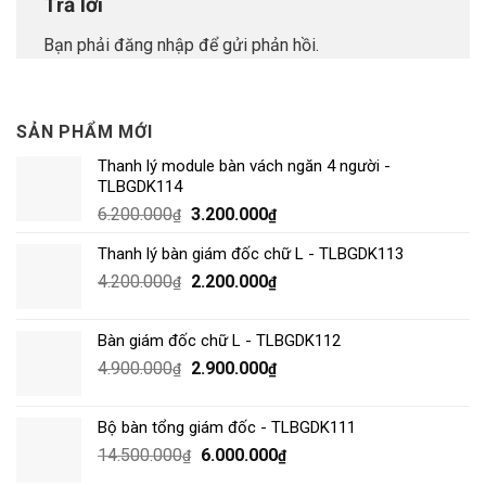
Trả lời
Bạn phải
đăng nhập
để gửi phản hồi.
SẢN PHẨM MỚI
Thanh lý module bàn vách ngăn 4 người -
TLBGDK114
6.200.000
3.200.000
₫
₫
Thanh lý bàn giám đốc chữ L - TLBGDK113
4.200.000
2.200.000
₫
₫
Bàn giám đốc chữ L - TLBGDK112
4.900.000
2.900.000
₫
₫
Bộ bàn tổng giám đốc - TLBGDK111
14.500.000
6.000.000
₫
₫