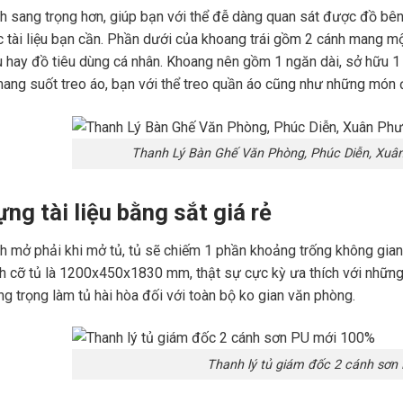
h sang trọng hơn, giúp bạn với thể đễ dàng quan sát được đồ bên tr
c tài liệu bạn cần. Phần dưới của khoang trái gồm 2 cánh mang một
 hay đồ tiêu dùng cá nhân. Khoang nên gồm 1 ngăn dài, sở hữu 1 đ
ang suốt treo áo, bạn với thể treo quần áo cũng như những món đ
Thanh Lý Bàn Ghế Văn Phòng, Phúc Diễn, Xuân
ng tài liệu bằng sắt giá rẻ
nh mở phải khi mở tủ, tủ sẽ chiếm 1 phần khoảng trống không gia
ch cỡ tủ là 1200x450x1830 mm, thật sự cực kỳ ưa thích với những
g trọng làm tủ hài hòa đối với toàn bộ ko gian văn phòng.
Thanh lý tủ giám đốc 2 cánh sơn