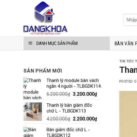
Skip
to
Tìm
content
kiếm:
BÀN VĂN 
DANH MỤC SẢN PHẨM
TIN TỨC 
Than
SẢN PHẨM MỚI
Thanh lý module bàn vách
POSTED 
ngăn 4 người - TLBGDK114
6.200.000
3.200.000
₫
₫
Thanh lý bàn giám đốc
chữ L - TLBGDK113
4.200.000
2.200.000
₫
₫
Bàn giám đốc chữ L -
TLBGDK112