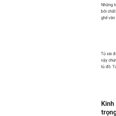
Những tủ
bởi chất
ghế văn 
Tủ xài đ
vậy chún
tủ đồ. T
Kinh
trọn