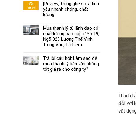
Khoa
25
[Review] Đóng ghế sofa tình
ghế
mách
Th12
yêu nhanh chóng, chất
xoay
bạn
văn
lượng
chọn
phòng
nội
đạt
Mua thanh lý tủ lãnh đạo có
thất
chuẩn
chất lượng cao cấp ở Số 19,
văn
phòng
Ngõ 323 Lương Thế Vinh,
chất
Trung Văn, Từ Liêm
lượng
phù
Trả lời câu hỏi: Làm sao để
hợp
mua thanh lý bàn văn phòng
với
tốt giá rẻ cho công ty?
giá
tiền
Thanh lý
đối với 
vật dụng