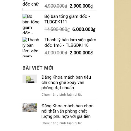
4.900.000
2.900.000
₫
₫
Bộ bàn tổng giám đốc -
TLBGDK111
14.500.000
6.000.000
₫
₫
Thanh lý bàn làm việc giám
đốc 1m6 - TLBGDK110
4.000.000
2.000.000
₫
₫
BÀI VIẾT MỚI
Đăng Khoa mách bạn tiêu
chí chọn ghế xoay văn
phòng đạt chuẩn
ở
Chức năng bình luận bị tắt
Đăng
Khoa
Đăng Khoa mách bạn chọn
mách
nội thất văn phòng chất
bạn
lượng phù hợp với giá tiền
tiêu
ở
Chức năng bình luận bị tắt
chí
Đăng
chọn