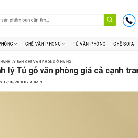
PHÒNG
GHẾ VĂN PHÒNG
TỦ VĂN PHÒNG
GHẾ SOFA
THANH LÝ BÀN GHẾ VĂN PHÒNG Ở HÀ NỘI
h lý Tủ gỗ văn phòng giá cả cạnh tra
ON
12/10/2018
BY
ADMIN