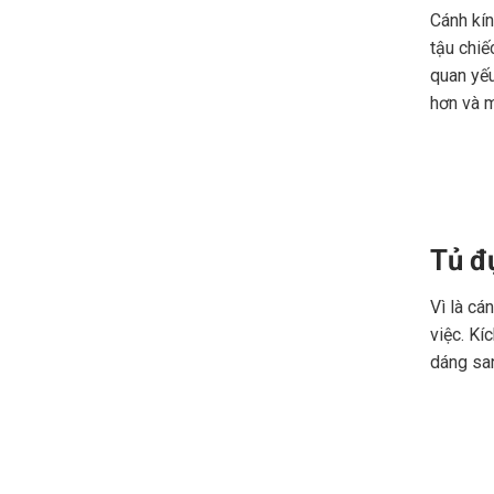
Cánh kín
tậu chiế
quan yếu
hơn và m
Tủ đự
Vì là cá
việc. Kí
dáng san