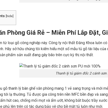
nts
[
hide
]
ăn Phòng Giá Rẻ – Miễn Phí Lắp Đặt, G
 từ loại gỗ công nghiệp này. Công ty nội thất Đăng Khoa luôn có
nh. Hãy sở hữu chúng tôi kiếm hiểu một số mẫu tủ gỗ tài liệu của cô
sản phẩm sản xuất đang gây bão trên cực kỳ thị nội thất.
Thanh lý tủ giám đốc 2 cánh sơn
iệu gỗ thanh lý bàn ghế văn phòng mang 1 vẻ sang trọng và mới mẻ 
ọng tới lạ thường. Tủ được gia công trên nền MFC bền đẹp và san
ấm hút cao, chống mối mọt và ẩm ướt, không bắt buộc trầy xước 
 phủ lên trên có tác dụng bảo vệ cho bề mặt tủ luôn như mới.