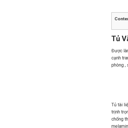
Conte
Tủ V
Được làm
cạnh tra
phòng , 
Tủ tài l
trịnh tr
chống th
melamine