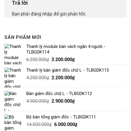
Trả lời
Bạn phải
đăng nhập
để gửi phản hồi.
SẢN PHẨM MỚI
Thanh lý module bàn vách ngăn 4 người -
TLBGDK114
6.200.000
3.200.000
₫
₫
Thanh lý bàn giám đốc chữ L - TLBGDK113
4.200.000
2.200.000
₫
₫
Bàn giám đốc chữ L - TLBGDK112
4.900.000
2.900.000
₫
₫
Bộ bàn tổng giám đốc - TLBGDK111
14.500.000
6.000.000
₫
₫