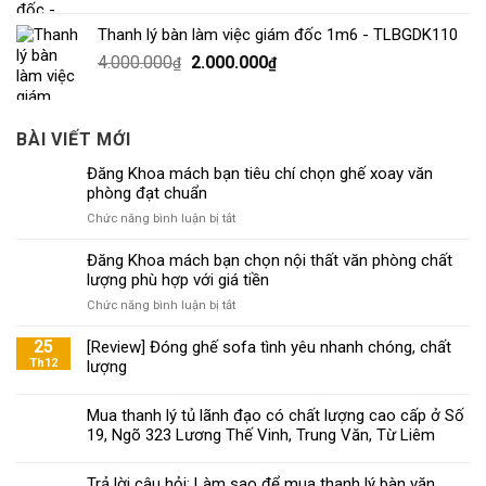
Thanh lý bàn làm việc giám đốc 1m6 - TLBGDK110
4.000.000
2.000.000
₫
₫
BÀI VIẾT MỚI
Đăng Khoa mách bạn tiêu chí chọn ghế xoay văn
phòng đạt chuẩn
ở
Chức năng bình luận bị tắt
Đăng
Khoa
Đăng Khoa mách bạn chọn nội thất văn phòng chất
mách
lượng phù hợp với giá tiền
bạn
ở
Chức năng bình luận bị tắt
tiêu
Đăng
chí
Khoa
25
[Review] Đóng ghế sofa tình yêu nhanh chóng, chất
chọn
mách
Th12
lượng
ghế
bạn
xoay
chọn
văn
Mua thanh lý tủ lãnh đạo có chất lượng cao cấp ở Số
nội
phòng
19, Ngõ 323 Lương Thế Vinh, Trung Văn, Từ Liêm
thất
đạt
văn
chuẩn
phòng
Trả lời câu hỏi: Làm sao để mua thanh lý bàn văn