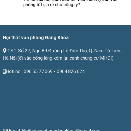
chất
phòng tốt giá rẻ cho công ty?
lượng
phù
hợp
với
giá
tiền
Nội thất văn phòng Đăng Khoa
CS1: Số 27, Ngõ 89 Đường Lê Đức Thọ, Q. Nam Từ Liêm,
Hà Nội.(đi vào cổng làng xóm lại cạnh chung cư MHDI).
Hotline : 096.55.77.069 - 0964.826.624
Email: Noithatvanphongdangkhoa@gmail.com