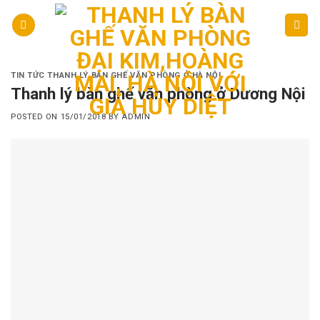
Skip
to
content
TIN TỨC THANH LÝ BÀN GHẾ VĂN PHÒNG Ở HÀ NỘI
Thanh lý bàn ghế văn phòng ở Dương Nội
POSTED ON
15/01/2018
BY
ADMIN