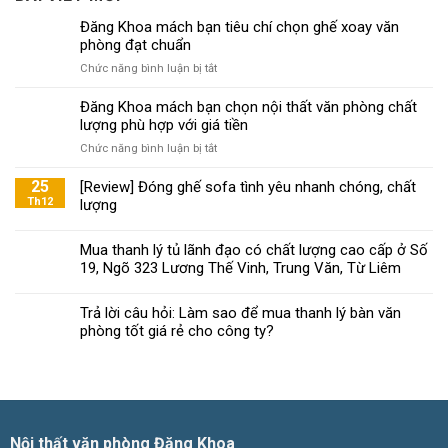
Đăng Khoa mách bạn tiêu chí chọn ghế xoay văn
phòng đạt chuẩn
ở
Chức năng bình luận bị tắt
Đăng
Khoa
Đăng Khoa mách bạn chọn nội thất văn phòng chất
mách
lượng phù hợp với giá tiền
bạn
ở
Chức năng bình luận bị tắt
tiêu
Đăng
chí
Khoa
25
[Review] Đóng ghế sofa tình yêu nhanh chóng, chất
chọn
mách
Th12
lượng
ghế
bạn
xoay
chọn
văn
Mua thanh lý tủ lãnh đạo có chất lượng cao cấp ở Số
nội
phòng
19, Ngõ 323 Lương Thế Vinh, Trung Văn, Từ Liêm
thất
đạt
văn
chuẩn
phòng
Trả lời câu hỏi: Làm sao để mua thanh lý bàn văn
chất
phòng tốt giá rẻ cho công ty?
lượng
phù
hợp
với
giá
tiền
Nội thất văn phòng Đăng Khoa