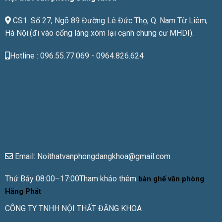
CS1: Số 27, Ngõ 89 Đường Lê Đức Thọ, Q. Nam Từ Liêm,
Hà Nội.(đi vào cổng làng xóm lại cạnh chung cư MHDI).
Hotline : 096.55.77.069 - 0964.826.624
Email: Noithatvanphongdangkhoa@gmail.com
Thứ Bảy 08:00–17:00Tham khảo thêm
bàn ghế văn phòng
Hằng Phát
CÔNG TY TNHH NỘI THẤT ĐĂNG KHOA