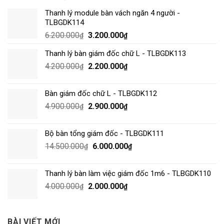
Thanh lý module bàn vách ngăn 4 người -
TLBGDK114
6.200.000
3.200.000
₫
₫
Thanh lý bàn giám đốc chữ L - TLBGDK113
4.200.000
2.200.000
₫
₫
Bàn giám đốc chữ L - TLBGDK112
4.900.000
2.900.000
₫
₫
Bộ bàn tổng giám đốc - TLBGDK111
14.500.000
6.000.000
₫
₫
Thanh lý bàn làm việc giám đốc 1m6 - TLBGDK110
4.000.000
2.000.000
₫
₫
BÀI VIẾT MỚI