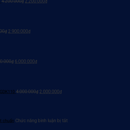
4.200.000
2.200.000
3
₫
₫
000
2.900.000
₫
₫
0.000
6.000.000
₫
₫
4.000.000
2.000.000
LBGDK110
₫
₫
ở
Chức năng bình luận bị tắt
t chuẩn
Đăng