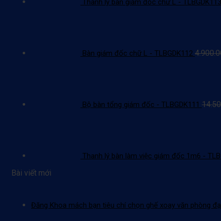
Thanh lý bàn giám đốc chữ L - TLBGDK11
4.900.
Bàn giám đốc chữ L - TLBGDK112
14.50
Bộ bàn tổng giám đốc - TLBGDK111
Thanh lý bàn làm việc giám đốc 1m6 - T
Bài viết mới
Đăng Khoa mách bạn tiêu chí chọn ghế xoay văn phòng đạ