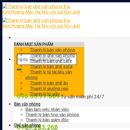
Skip
to
content
DANH MỤC SẢN PHẨM
Thanh lý bàn văn phòng
Thanh lý ghế văn phòng
Tìm
Thanh lý bàn ghế cafe
kiếm:
Thanh lý bàn ghế sofa
Thanh lý tủ tài liệu văn
phòng
Thanh lý bàn ghế ăn
Thanh lý giường ngủ
Thanh lý tủ giầy
096.55.77.069
Tư vấn miễn phí 24/7
Bàn văn phòng
Bàn làm việc nhân viên
Thanh lý bàn họp văn phòng
Thanh lý bàn giám đốc
Ghế văn phòng
0989.283.268