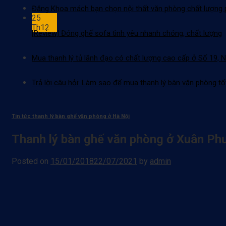
Đăng Khoa mách bạn chọn nội thất văn phòng chất lượng p
25
Th12
[Review] Đóng ghế sofa tình yêu nhanh chóng, chất lượng
Mua thanh lý tủ lãnh đạo có chất lượng cao cấp ở Số 19, 
Trả lời câu hỏi: Làm sao để mua thanh lý bàn văn phòng tố
Tin tức thanh lý bàn ghế văn phòng ở Hà Nội
Thanh lý bàn ghế văn phòng ở Xuân Ph
Posted on
15/01/2018
22/07/2021
by
admin